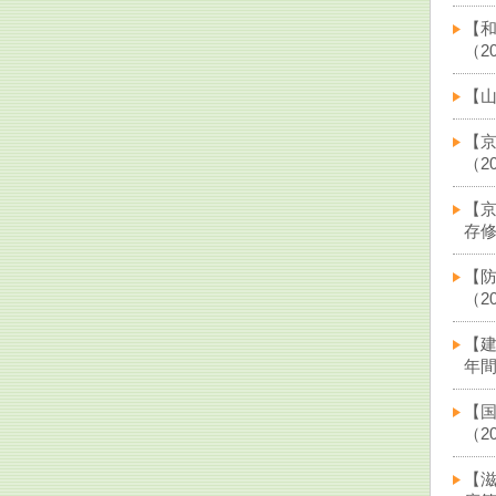
【
（20
【山
【京
（20
【
存修
【
（20
【
年間（
【
（20
【