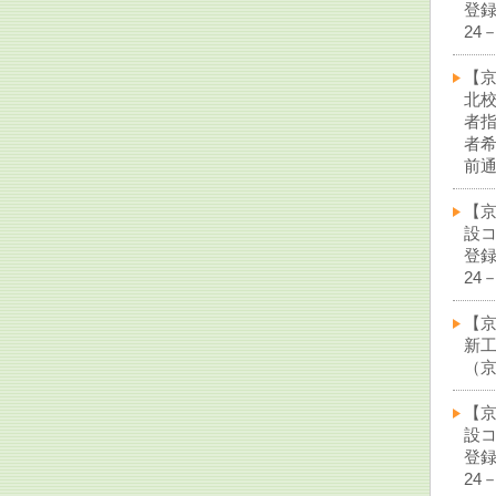
登
24
【
北
者
者
前通
【
設
登
24
【
新
（京
【
設
登
24