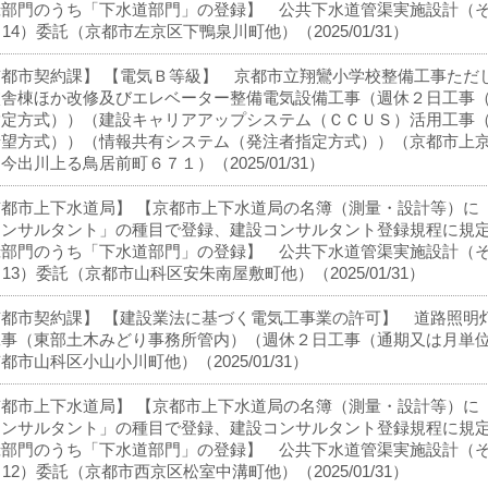
録部門のうち「下水道部門」の登録】 公共下水道管渠実施設計（
－14）委託（京都市左京区下鴨泉川町他）（2025/01/31）
京都市契約課】 【電気Ｂ等級】 京都市立翔鸞小学校整備工事ただ
校舎棟ほか改修及びエレベーター整備電気設備工事（週休２日工事
指定方式））（建設キャリアアップシステム（ＣＣＵＳ）活用工事
希望方式））（情報共有システム（発注者指定方式））（京都市上
今出川上る鳥居前町６７１）（2025/01/31）
京都市上下水道局】 【京都市上下水道局の名簿（測量・設計等）に
コンサルタント」の種目で登録、建設コンサルタント登録規程に規
録部門のうち「下水道部門」の登録】 公共下水道管渠実施設計（
－13）委託（京都市山科区安朱南屋敷町他）（2025/01/31）
京都市契約課】 【建設業法に基づく電気工事業の許可】 道路照明
工事（東部土木みどり事務所管内）（週休２日工事（通期又は月単
都市山科区小山小川町他）（2025/01/31）
京都市上下水道局】 【京都市上下水道局の名簿（測量・設計等）に
コンサルタント」の種目で登録、建設コンサルタント登録規程に規
録部門のうち「下水道部門」の登録】 公共下水道管渠実施設計（
－12）委託（京都市西京区松室中溝町他）（2025/01/31）