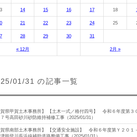
3
14
15
16
17
18
0
21
22
23
24
25
7
28
29
30
31
« 12月
2月 »
025/01/31 の記事一覧
滋賀県甲賀土木事務所】 【土木一式／格付四号】 令和６年度第３
７号高田砂川砂防維持補修工事（2025/01/31）
賀県南部土木事務所】 【交通安全施設】 令和６年度第Ｙ２０１－
津能登川長浜線補助道路整備工事（2025/01/31）