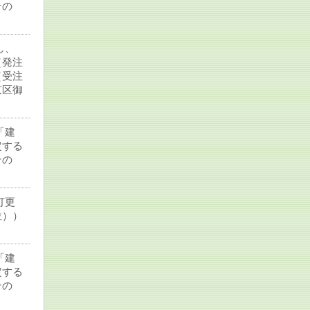
その
し、
（発注
（受注
京区御
「建
定する
その
灯更
位））
「建
定する
その