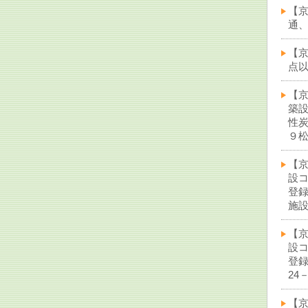
【
通、
【
点以
【
築
性
９松
【
設
登
施設
【
設
登
24
【