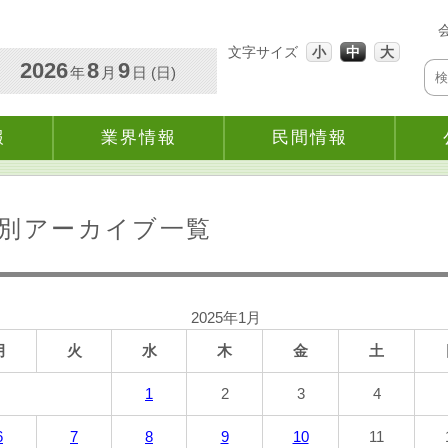
文字サイズ
小
中
大
2026
8
9
年
月
日 (日)
報
業界情報
民間情報
別アーカイブ一覧
2025年1月
月
火
水
木
金
土
1
2
3
4
6
7
8
9
10
11