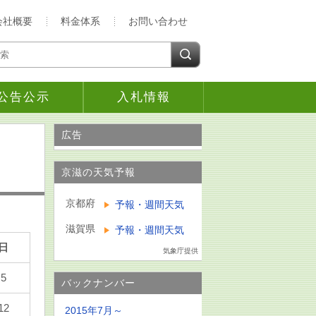
会社概要
料金体系
お問い合わせ
公告公示
入札情報
広告
京滋の天気予報
京都府
予報・週間天気
滋賀県
予報・週間天気
日
気象庁提供
5
バックナンバー
12
2015年7月～