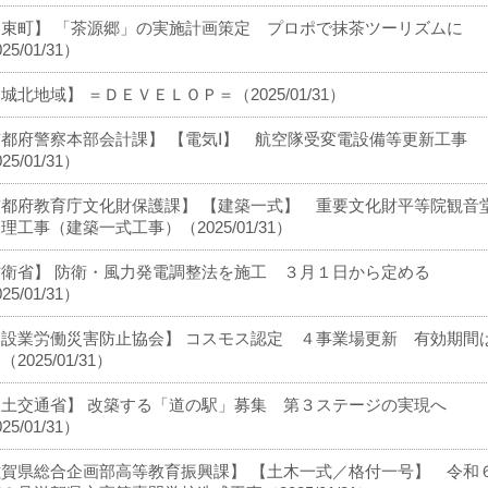
和束町】 「茶源郷」の実施計画策定 プロポで抹茶ツーリズムに
25/01/31）
城北地域】 ＝ＤＥＶＥＬＯＰ＝（2025/01/31）
都府警察本部会計課】 【電気Ⅰ】 航空隊受変電設備等更新工事
25/01/31）
京都府教育庁文化財保護課】 【建築一式】 重要文化財平等院観音
理工事（建築一式工事）（2025/01/31）
防衛省】 防衛・風力発電調整法を施工 ３月１日から定める
25/01/31）
建設業労働災害防止協会】 コスモス認定 ４事業場更新 有効期間
2025/01/31）
国土交通省】 改築する「道の駅」募集 第３ステージの実現へ
25/01/31）
滋賀県総合企画部高等教育振興課】 【土木一式／格付一号】 令和