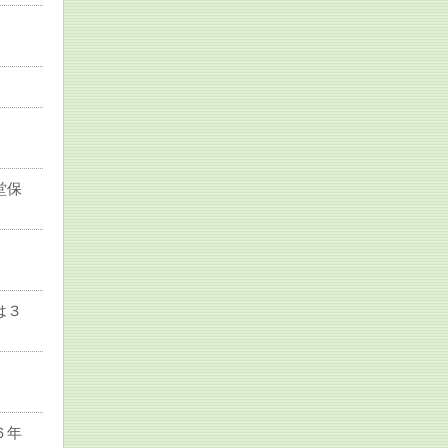
堂保
は３
６年