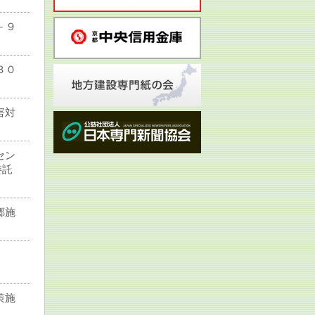
－９
３０
害対
セン
委託
郷施
策施