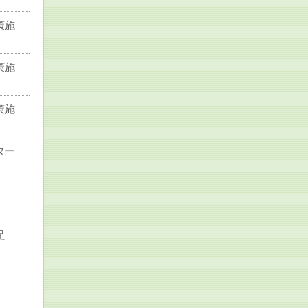
策施
策施
策施
ター
足