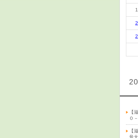
1
2
2
2
【
０－
【滋
号大