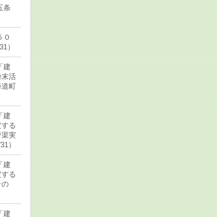
五条
５０
31）
「建
粉末活
海道町
「建
定する
管渠実
31）
「建
定する
その
「建