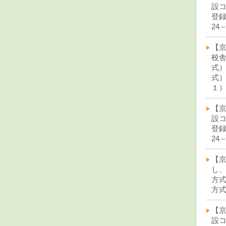
設
登
24
【
校
式
式
１）（
【
設
登
24
【
し
方
方式
【
設