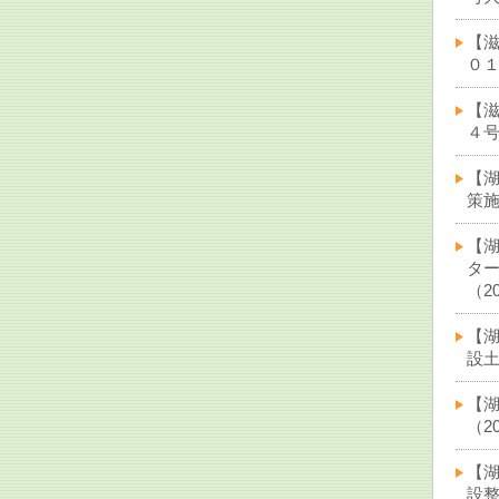
【滋
０１
【滋
４号
【
策施
【
タ
（20
【
設土
【
（20
【
設整