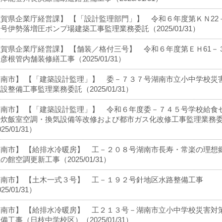
賀県企業庁経営課】 【「設計監理部門」】 令和６年度第ＫＮ22
号伊勢落増圧ポンプ場建築工事監理業務委託（2025/01/31）
賀県企業庁経営課】 【舗装／格付三号】 令和６年度第ＥＨ61－
彦根管内舗装修繕工事（2025/01/31）
湖南市】 【「建築設計監理」】 委－７３７号湖南市立小中学校災
設整備工事監理業務委託（2025/01/31）
湖南市】 【「建築設計監理」】 令和６年度委－７４５号学校給食
ー炊飯室空調・換気設備等改修および都市ガス化改修工事監理業務
25/01/31）
湖南市】 【給排水冷暖房】 工－２０８号湖南市長寿・常楽の理想
の館空調更新工事（2025/01/31）
湖南市】 【土木一式３号】 工－１９２号針地区水路整備工事
25/01/31）
湖南市】 【給排水冷暖房】 工２１３号－湖南市立小中学校災害対
備工事（日枝中学校区）（2025/01/31）