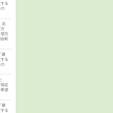
定する
その
、北
定方
希望方
相合町
「建
定する
その
だ
者指定
者希望
「建
定する