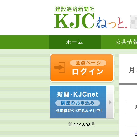
ホーム
公共情
月
第
号