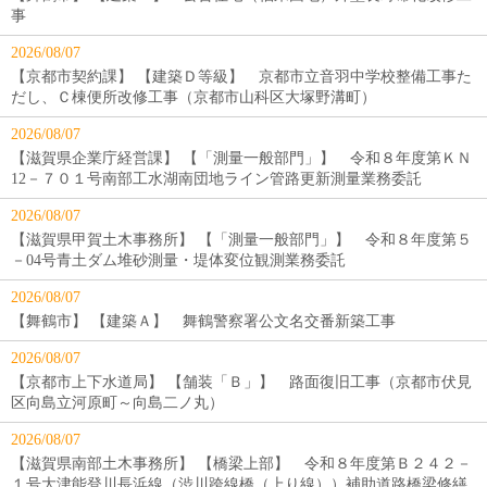
事
2026/08/07
【京都市契約課】 【建築Ｄ等級】 京都市立音羽中学校整備工事た
だし、Ｃ棟便所改修工事（京都市山科区大塚野溝町）
2026/08/07
【滋賀県企業庁経営課】 【「測量一般部門」】 令和８年度第ＫＮ
12－７０１号南部工水湖南団地ライン管路更新測量業務委託
2026/08/07
【滋賀県甲賀土木事務所】 【「測量一般部門」】 令和８年度第５
－04号青土ダム堆砂測量・堤体変位観測業務委託
2026/08/07
【舞鶴市】 【建築Ａ】 舞鶴警察署公文名交番新築工事
2026/08/07
【京都市上下水道局】 【舗装「Ｂ」】 路面復旧工事（京都市伏見
区向島立河原町～向島二ノ丸）
2026/08/07
【滋賀県南部土木事務所】 【橋梁上部】 令和８年度第Ｂ２４２－
１号大津能登川長浜線（渋川跨線橋（上り線））補助道路橋梁修繕