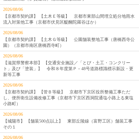
2026/08/06
【京都市契約課】 【土木Ｅ等級】 京都市東部山間埋立処分地雨水
流入対策他工事（京都市伏見区醍醐陀羅谷ほか）
2026/08/06
【京都市契約課】 【土木Ｇ等級】 公園舗装整地工事（唐橋西寺公
園）（京都市南区唐橋西寺町）
2026/08/06
【滋賀県警察本部】 【交通安全施設／「とび・土工・コンクリー
ト」及び「塗装」】 令和８年度第Ｐ－48号道路標識標示新設・更
新等工事
2026/08/06
【京都市契約課】 【管Ｂ等級】 京都市下京区役所整備工事ただ
し、便所衛生設備改修工事（京都市下京区西洞院通塩小路上る東塩
小路町）
2026/08/06
【城陽市】 【舗装500点以上】 東部丘陵線（富野工区）舗装工事
その１
2026/08/06