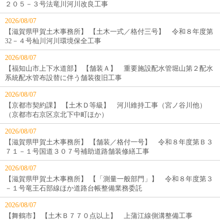
２０５－３号法竜川河川改良工事
2026/08/07
【滋賀県甲賀土木事務所】 【土木一式／格付三号】 令和８年度第
32－４号杣川河川環境保全工事
2026/08/07
【福知山市上下水道部】 【舗装Ａ】 重要施設配水管堀山第２配水
系統配水管布設替に伴う舗装復旧工事
2026/08/07
【京都市契約課】 【土木Ｄ等級】 河川維持工事（宮ノ谷川他）
（京都市右京区京北下中町ほか）
2026/08/07
【滋賀県甲賀土木事務所】 【舗装／格付一号】 令和８年度第Ｂ３
７１－１号国道３０７号補助道路舗装修繕工事
2026/08/07
【滋賀県甲賀土木事務所】 【「測量一般部門」】 令和８年度第３
－１号竜王石部線ほか道路台帳整備業務委託
2026/08/07
【舞鶴市】 【土木Ｂ７７０点以上】 上蒲江線側溝整備工事