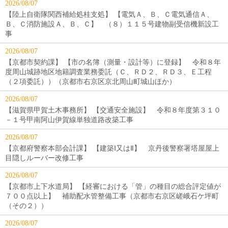
2026/08/07
【陸上自衛隊関西補給処桂支処】 【電気Ａ、Ｂ、Ｃ電気通信Ａ、
Ｂ、Ｃ消防施設Ａ、Ｂ、Ｃ】 （８）１１５号建物副受信機新設工
事
2026/08/07
【京都市契約課】 【市の名簿（測量・設計等）に登録】 令和８年
度周山城跡地区地籍調査業務委託（Ｃ、ＲＤ２、ＲＤ３、Ｅ工程
（２項委託））（京都市右京区京北周山町城山ほか）
2026/08/07
【滋賀県甲賀土木事務所】 【交通安全施設】 令和８年度第３１０
－１号甲南阿山伊賀線単独道路改築工事
2026/08/07
【京都府警察本部会計課】 【建築Ⅰ又はⅡ】 京丹後警察署塔屋屋上
目隠しルーバー改修工事
2026/08/07
【京都市上下水道局】 【経審における「管」の種目の総合評定値が
７００点以上】 補助配水管整備工事（京都市右京区嵯峨石ケ坪町
（その２））
2026/08/07