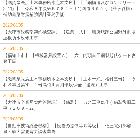
【滋賀県長浜土木事務所木之本支所】 【「鋼構造及びコンクリート
部門」】 令和８年度第Ｂ７８２－１号国道３６５号（雁ヶ谷橋）
補助道路耐震補強設計業務委託
2026/08/05
【大津市総務部契約検査課】 【建築一式】 膳所城跡公園野外劇場
屋根防水改修工事
2026/08/05
【福知山市】 【機械器具設置Ａ】 六十内頭首工鋼製起伏ゲート改
修工事
2026/08/05
【滋賀県長浜土木事務所木之本支所】 【土木一式／格付三号】 令
和８年度第70－１号高時川河川環境保全（浚渫）工事
2026/08/05
【大津市企業局契約管財課】 【舗装】 ガス工事に伴う舗装復旧工
事（２０９－22）
2026/08/05
【自動車技術総合機構】 【役務の提供等Ｃ等級】 低圧電灯盤容
量・最大需要電力調査業務