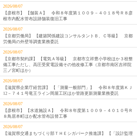
2026/08/07
【彦根市】 【舗装Ａ】 令和８年度第１００９－４０１８号Ｒ８彦
根市内配水管布設跡舗装復旧工事
2026/08/07
【京都労働局】 【建築関係建設コンサルタントＢ、Ｃ等級】 京都
労働局の外壁等調査業務委託
2026/08/07
【京都市契約課】 【電気Ａ等級】 京都市立祥豊小学校ほか３校整
備工事ただし、高圧受変電設備その他改修工事（京都市南区吉祥院
三ノ宮町ほか）
2026/08/07
【滋賀県企業庁経営課】 【「測量一般部門」】 令和８年度第ＫＪ
12－７４１号竜王ライン岡屋工区ほか管路更新測量業務委託
2026/08/07
【彦根市】 【水道施設Ａ】 令和８年度第１００９－４０１０号Ｒ
８鳥居本町ほか配水管布設替工事
2026/08/07
【滋賀県交通まちづくり部ＴＨＥシガパーク推進課】 【「設計監理