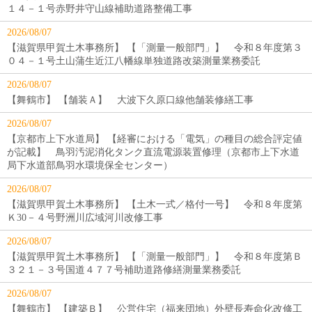
１４－１号赤野井守山線補助道路整備工事
2026/08/07
【滋賀県甲賀土木事務所】 【「測量一般部門」】 令和８年度第３
０４－１号土山蒲生近江八幡線単独道路改築測量業務委託
2026/08/07
【舞鶴市】 【舗装Ａ】 大波下久原口線他舗装修繕工事
2026/08/07
【京都市上下水道局】 【経審における「電気」の種目の総合評定値
が記載】 鳥羽汚泥消化タンク直流電源装置修理（京都市上下水道
局下水道部鳥羽水環境保全センター）
2026/08/07
【滋賀県甲賀土木事務所】 【土木一式／格付一号】 令和８年度第
Ｋ30－４号野洲川広域河川改修工事
2026/08/07
【滋賀県甲賀土木事務所】 【「測量一般部門」】 令和８年度第Ｂ
３２１－３号国道４７７号補助道路修繕測量業務委託
2026/08/07
【舞鶴市】 【建築Ｂ】 公営住宅（福来団地）外壁長寿命化改修工