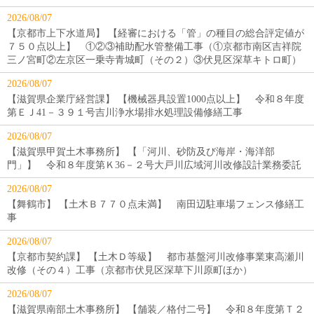
2026/08/07
【京都市上下水道局】 【経審における「管」の種目の総合評定値が
７５０点以上】 ①②③補助配水管整備工事（①京都市南区吉祥院
三ノ宮町②左京区一乗寺青城町（その２）③伏見区深草キトロ町）
2026/08/07
【滋賀県企業庁経営課】 【機械器具設置1000点以上】 令和８年度
第ＥＪ41－３９１号吉川浄水場排水処理設備修繕工事
2026/08/07
【滋賀県甲賀土木事務所】 【「河川、砂防及び海岸・海洋部
門」】 令和８年度第Ｋ36－２号大戸川広域河川改修設計業務委託
2026/08/07
【舞鶴市】 【土木Ｂ７７０点未満】 南田辺駐車場フェンス修繕工
事
2026/08/07
【京都市契約課】 【土木Ｄ等級】 都市基盤河川改修事業東高瀬川
改修（その４）工事（京都市伏見区深草下川原町ほか）
2026/08/07
【滋賀県南部土木事務所】 【舗装／格付二号】 令和８年度第Ｔ２