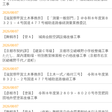
工事
2026/08/07
【滋賀県甲賀土木事務所】 【「測量一般部門」】＠令和８年度第Ｂ
３２１－４号国道４７７号補助道路修繕測量業務委託
2026/08/07
【舞鶴市】 【管Ａ】 城南会館空調設備改修工事
2026/08/07
【京都市契約課】 【建築Ｃ等級】 京都市立嵯峨野小学校整備工事
ただし、屋内運動場・特別教室棟屋根その他改修工事（京都市右京
区嵯峨野千代ノ道町）
2026/08/07
【滋賀県甲賀土木事務所】 【土木一式／格付三号】 令和８年度第
Ｂ３２１－２号国道４７７号補助道路修繕工事
2026/08/07
【彦根市】 【塗装】 令和８年度第２８０９－８０２０号市営肥田
団地外壁塗装改修工事
2026/08/07
【舞鶴市】 【管Ｂ】 （仮称）舞鶴市立中央図書館給水引込管布設