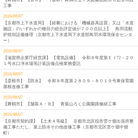
工事
2026/08/07
【京都市上下水道局】 【経審における「機械器具設置」又は「水道
施設」のいずれかの種目の総合評定値が７００点以上】 鳥羽流動
炉焼却設備修理（京都市上下水道局下水道部鳥羽水環境保全センタ
ー）
2026/08/07
【滋賀県企業庁経営課】 【電気設備】 令和８年度第ＥＪ72－２０
１号水口浄水場等計装設備点検業務委託
2026/08/07
【彦根市】 【防水】 令和８年度第２８０９－８０１９号東保育園
屋根改修工事
2026/08/07
【舞鶴市】 【舗装Ａ・Ｂ】 青葉山ろく公園園路修繕工事
2026/08/07
【京都市契約課】 【土木Ａ等級】 京都市北区役所雲ケ畑出張所整
備工事ただし、屋上防水その他改修工事（京都市北区雲ケ畑中畑
町）