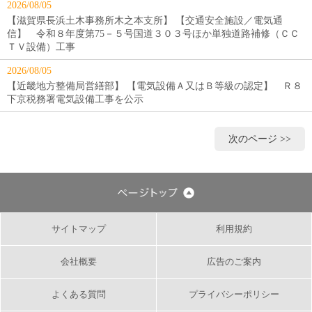
2026/08/05
【滋賀県長浜土木事務所木之本支所】 【交通安全施設／電気通
信】 令和８年度第75－５号国道３０３号ほか単独道路補修（ＣＣ
ＴＶ設備）工事
2026/08/05
【近畿地方整備局営繕部】 【電気設備Ａ又はＢ等級の認定】 Ｒ８
下京税務署電気設備工事を公示
次のページ >>
サイトマップ
利用規約
会社概要
広告のご案内
よくある質問
プライバシーポリシー