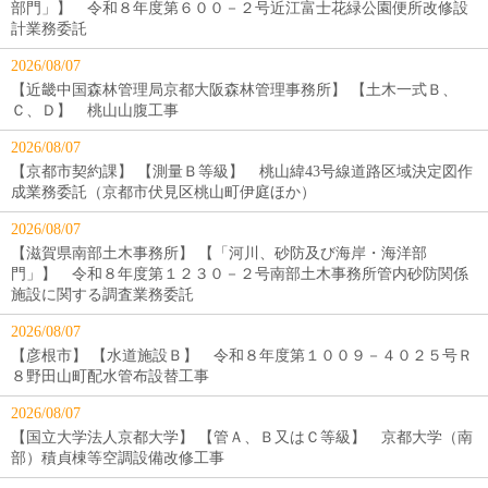
部門」】 令和８年度第６００－２号近江富士花緑公園便所改修設
計業務委託
2026/08/07
【近畿中国森林管理局京都大阪森林管理事務所】 【土木一式Ｂ、
Ｃ、Ｄ】 桃山山腹工事
2026/08/07
【京都市契約課】 【測量Ｂ等級】 桃山緯43号線道路区域決定図作
成業務委託（京都市伏見区桃山町伊庭ほか）
2026/08/07
【滋賀県南部土木事務所】 【「河川、砂防及び海岸・海洋部
門」】 令和８年度第１２３０－２号南部土木事務所管内砂防関係
施設に関する調査業務委託
2026/08/07
【彦根市】 【水道施設Ｂ】 令和８年度第１００９－４０２５号Ｒ
８野田山町配水管布設替工事
2026/08/07
【国立大学法人京都大学】 【管Ａ、Ｂ又はＣ等級】 京都大学（南
部）積貞棟等空調設備改修工事