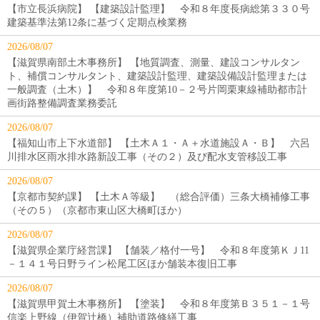
【市立長浜病院】 【建築設計監理】 令和８年度長病総第３３０号
建築基準法第12条に基づく定期点検業務
2026/08/07
【滋賀県南部土木事務所】 【地質調査、測量、建設コンサルタン
ト、補償コンサルタント、建築設計監理、建築設備設計監理または
一般調査（土木）】 令和８年度第10－２号片岡栗東線補助都市計
画街路整備調査業務委託
2026/08/07
【福知山市上下水道部】 【土木Ａ１・Ａ＋水道施設Ａ・Ｂ】 六呂
川排水区雨水排水路新設工事（その２）及び配水支管移設工事
2026/08/07
【京都市契約課】 【土木Ａ等級】 （総合評価）三条大橋補修工事
（その５）（京都市東山区大橋町ほか）
2026/08/07
【滋賀県企業庁経営課】 【舗装／格付一号】 令和８年度第ＫＪ11
－１４１号日野ライン松尾工区ほか舗装本復旧工事
2026/08/07
【滋賀県甲賀土木事務所】 【塗装】 令和８年度第Ｂ３５１－１号
信楽上野線（伊賀辻橋）補助道路修繕工事