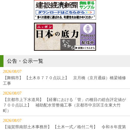
公告・公示一覧
2026/08/07
【舞鶴市】 【土木Ｂ７７０点以上】 京月橋（京月通線）橋梁補修
工事
2026/08/07
【京都市上下水道局】 【経審における「管」の種目の総合評定値が
７００点以上】 補助配水管整備工事（京都市中京区壬生東大竹
町）
2026/08/07
【滋賀県南部土木事務所】 【土木一式／格付二号】 令和８年度第