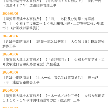
【京都府南丹土木事務所】 【電気通信７４０点以上】 管内一円
（国道４７７号）道路維持管理工事
2026/08/06
【滋賀県長浜土木事務所】 【「河川、砂防及び海岸・海洋部
門」】 令和８年度第26－１号湖北圏域水害・土砂災害に強い地域
づくり計画検討業務委託
2026/08/06
【近畿中部防衛局】 【建築一式又は解体】 大久保（８）既設建物
解体工事
2026/08/06
【滋賀県大津土木事務所】 【「道路部門」】 令和８年度第６－11
号比叡辻日吉線街路整備設計業務委託
2026/08/06
【近畿中部防衛局】 【土木一式、電気又は電気通信】 経ヶ岬
（８）通信管路撤去工事
2026/08/06
【滋賀県大津土木事務所】 【土木一式／格付二号】 令和８年度第
１１１０－１号草津川補助通常砂防（総流防）工事