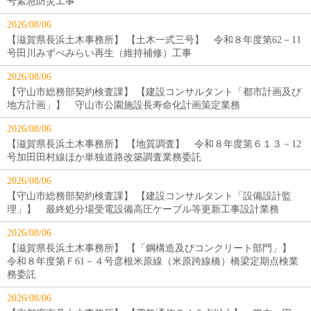
号緊急防災工事
2026/08/06
【滋賀県長浜土木事務所】 【土木一式三号】 令和８年度第62－11
号田川みずべみらい再生（維持補修）工事
2026/08/06
【守山市総務部契約検査課】 【建設コンサルタント「都市計画及び
地方計画」】 守山市公園施設長寿命化計画策定業務
2026/08/06
【滋賀県長浜土木事務所】 【地質調査】 令和８年度第６１３－12
号加田田村線ほか単独道路改築調査業務委託
2026/08/06
【守山市総務部契約検査課】 【建設コンサルタント「設備設計監
理」】 最終処分場受電設備高圧ケーブル等更新工事設計業務
2026/08/06
【滋賀県長浜土木事務所】 【「鋼構造及びコンクリート部門」】
令和８年度第Ｆ61－４号彦根米原線（米原跨線橋）橋梁定期点検業
務委託
2026/08/06