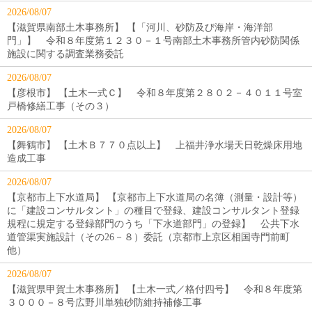
2026/08/07
【滋賀県南部土木事務所】 【「河川、砂防及び海岸・海洋部
門」】 令和８年度第１２３０－１号南部土木事務所管内砂防関係
施設に関する調査業務委託
2026/08/07
【彦根市】 【土木一式Ｃ】 令和８年度第２８０２－４０１１号室
戸橋修繕工事（その３）
2026/08/07
【舞鶴市】 【土木Ｂ７７０点以上】 上福井浄水場天日乾燥床用地
造成工事
2026/08/07
【京都市上下水道局】 【京都市上下水道局の名簿（測量・設計等）
に「建設コンサルタント」の種目で登録、建設コンサルタント登録
規程に規定する登録部門のうち「下水道部門」の登録】 公共下水
道管渠実施設計（その26－８）委託（京都市上京区相国寺門前町
他）
2026/08/07
【滋賀県甲賀土木事務所】 【土木一式／格付四号】 令和８年度第
３０００－８号広野川単独砂防維持補修工事