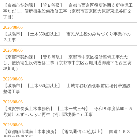
【京都市契約課】 【管Ｂ等級】 京都市西京区役所洛西支所整備工
事ただし、便所衛生設備改修工事（京都市西京区大原野東境谷町２
丁目）
2026/08/06
【城陽市】 【土木550点以上】 市民が主役のみちづくり事業その
３工事
2026/08/06
【京都市契約課】 【管Ｂ等級】 京都市中京区役所整備工事ただ
し、便所衛生設備改修工事（京都市中京区西堀川通御池下る西三坊
堀川町）
2026/08/06
【城陽市】 【土木550点以上】 山城青谷駅西側駅前広場付帯施設
整備工事
2026/08/06
【滋賀県長浜土木事務所】 【土木一式三号】 令和８年度第60－５
号姉川みずべみらい再生（河川環境保全）工事
2026/08/06
【京都府山城南土木事務所】 【電気通信740点以上】 国道１６３