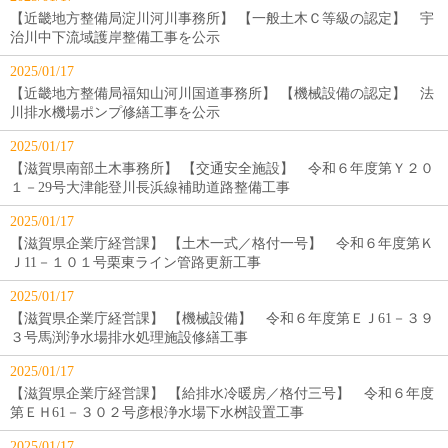
【近畿地方整備局淀川河川事務所】 【一般土木Ｃ等級の認定】 宇
治川中下流域護岸整備工事を公示
2025/01/17
【近畿地方整備局福知山河川国道事務所】 【機械設備の認定】 法
川排水機場ポンプ修繕工事を公示
2025/01/17
【滋賀県南部土木事務所】 【交通安全施設】 令和６年度第Ｙ２０
１－29号大津能登川長浜線補助道路整備工事
2025/01/17
【滋賀県企業庁経営課】 【土木一式／格付一号】 令和６年度第Ｋ
Ｊ11－１０１号栗東ライン管路更新工事
2025/01/17
【滋賀県企業庁経営課】 【機械設備】 令和６年度第ＥＪ61－３９
３号馬渕浄水場排水処理施設修繕工事
2025/01/17
【滋賀県企業庁経営課】 【給排水冷暖房／格付三号】 令和６年度
第ＥＨ61－３０２号彦根浄水場下水桝設置工事
2025/01/17