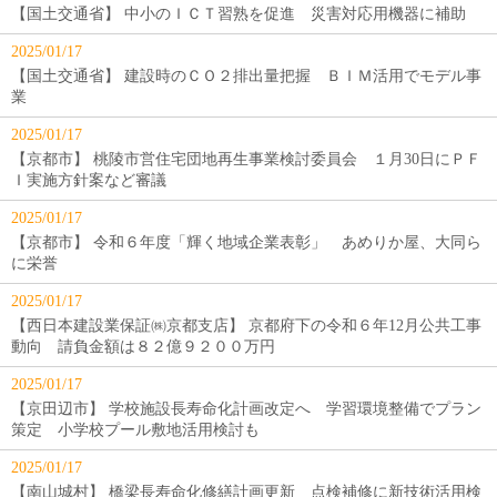
【国土交通省】 中小のＩＣＴ習熟を促進 災害対応用機器に補助
2025/01/17
【国土交通省】 建設時のＣＯ２排出量把握 ＢＩＭ活用でモデル事
業
2025/01/17
【京都市】 桃陵市営住宅団地再生事業検討委員会 １月30日にＰＦ
Ｉ実施方針案など審議
2025/01/17
【京都市】 令和６年度「輝く地域企業表彰」 あめりか屋、大同ら
に栄誉
2025/01/17
【西日本建設業保証㈱京都支店】 京都府下の令和６年12月公共工事
動向 請負金額は８２億９２００万円
2025/01/17
【京田辺市】 学校施設長寿命化計画改定へ 学習環境整備でプラン
策定 小学校プール敷地活用検討も
2025/01/17
【南山城村】 橋梁長寿命化修繕計画更新 点検補修に新技術活用検