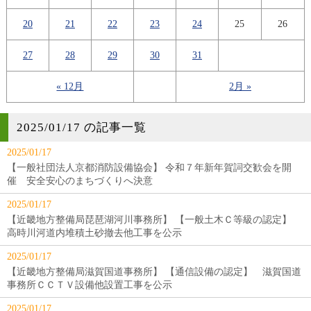
20
21
22
23
24
25
26
27
28
29
30
31
« 12月
2月 »
2025/01/17 の記事一覧
2025/01/17
【一般社団法人京都消防設備協会】 令和７年新年賀詞交歓会を開
催 安全安心のまちづくりへ決意
2025/01/17
【近畿地方整備局琵琶湖河川事務所】 【一般土木Ｃ等級の認定】
高時川河道内堆積土砂撤去他工事を公示
2025/01/17
【近畿地方整備局滋賀国道事務所】 【通信設備の認定】 滋賀国道
事務所ＣＣＴＶ設備他設置工事を公示
2025/01/17