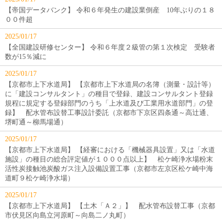
【帝国データバンク】 令和６年発生の建設業倒産 10年ぶりの１８
００件超
2025/01/17
【全国建設研修センター】 令和６年度２級管の第１次検定 受験者
数が15％減に
2025/01/17
【京都市上下水道局】 【京都市上下水道局の名簿（測量・設計等）
に「建設コンサルタント」の種目で登録、建設コンサルタント登録
規程に規定する登録部門のうち「上水道及び工業用水道部門」の登
録】 配水管布設替工事設計委託（京都市下京区四条通～高辻通、
堺町通～柳馬場通）
2025/01/17
【京都市上下水道局】 【経審における「機械器具設置」又は「水道
施設」の種目の総合評定値が１０００点以上】 松ケ崎浄水場粉末
活性炭接触池炭酸ガス注入設備設置工事（京都市左京区松ケ崎中海
道町９松ケ崎浄水場）
2025/01/17
【京都市上下水道局】 【土木「Ａ２」】 配水管布設替工事（京都
市伏見区向島立河原町～向島二ノ丸町）