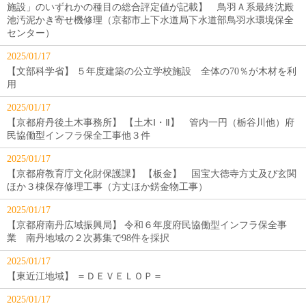
施設」のいずれかの種目の総合評定値が記載】 鳥羽Ａ系最終沈殿
池汚泥かき寄せ機修理（京都市上下水道局下水道部鳥羽水環境保全
センター）
2025/01/17
【文部科学省】 ５年度建築の公立学校施設 全体の70％が木材を利
用
2025/01/17
【京都府丹後土木事務所】 【土木Ⅰ・Ⅱ】 管内一円（栃谷川他）府
民協働型インフラ保全工事他３件
2025/01/17
【京都府教育庁文化財保護課】 【板金】 国宝大徳寺方丈及び玄関
ほか３棟保存修理工事（方丈ほか錺金物工事）
2025/01/17
【京都府南丹広域振興局】 令和６年度府民協働型インフラ保全事
業 南丹地域の２次募集で98件を採択
2025/01/17
【東近江地域】 ＝ＤＥＶＥＬＯＰ＝
2025/01/17