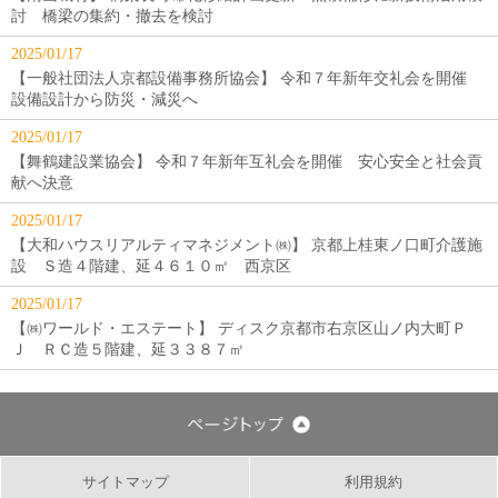
討 橋梁の集約・撤去を検討
2025/01/17
【一般社団法人京都設備事務所協会】 令和７年新年交礼会を開催
設備設計から防災・減災へ
2025/01/17
【舞鶴建設業協会】 令和７年新年互礼会を開催 安心安全と社会貢
献へ決意
2025/01/17
【大和ハウスリアルティマネジメント㈱】 京都上桂東ノ口町介護施
設 Ｓ造４階建、延４６１０㎡ 西京区
2025/01/17
【㈱ワールド・エステート】 ディスク京都市右京区山ノ内大町Ｐ
Ｊ ＲＣ造５階建、延３３８７㎡
サイトマップ
利用規約