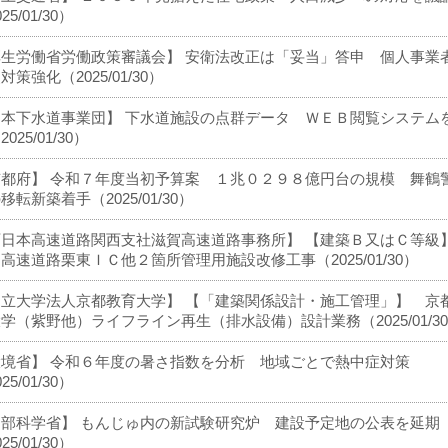
25/01/30）
厚生労働省労働政策審議会】 安衛法改正は「妥当」答申 個人事業
対策強化（2025/01/30）
日本下水道事業団】 下水道施設の点群データ ＷＥＢ閲覧システム
025/01/30）
京都府】 令和７年度当初予算案 １兆０２９８億円台の規模 舞鶴
移転新築着手（2025/01/30）
西日本高速道路関西支社滋賀高速道路事務所】 【建築Ｂ又はＣ等
高速道路栗東ＩＣ他２箇所管理用施設改修工事（2025/01/30）
国立大学法人京都教育大学】 【「建築関係設計・施工管理」】 京
学（紫野他）ライフライン再生（排水設備）設計業務（2025/01/3
環境省】 令和６年度の暑さ指数を分析 地域ごとで熱中症対策
25/01/30）
文部科学省】 もんじゅ内の新試験研究炉 建設予定地の公表を延期
25/01/30）