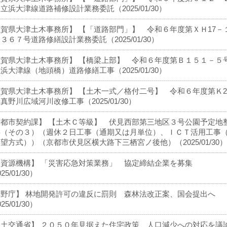
立浜大津線道路補修設計業務委託（2025/01/30）
賀県大津土木事務所】 【「道路部門」】 令和６年度第ＸＨ17－
３６７号道路修繕設計業務委託（2025/01/30）
滋賀県大津土木事務所】 【橋梁上部】 令和６年度第Ｂ１５１－５
浜大津線（地頭橋）道路修繕工事（2025/01/30）
賀県大津土木事務所】 【土木一式／格付二号】 令和６年度第Ｋ2
真野川広域河川改修工事（2025/01/30）
京都市契約課】 【土木Ｃ等級】 伏見西部第三地区３号公園予定地
事（その３）（週休２日工事（通期又は月単位）、ＩＣＴ活用工事
望方式））（京都市伏見区横大路下三栖宮ノ後他）（2025/01/30）
水資源機構】 「災害応急対策業務」 協定締結企業を募集
25/01/30）
林野庁】 林地開発許可の違反に罰則 森林法改正案、国会提出へ
25/01/30）
国土交通省】 ２０５０年見据えた住宅政策 人口減少への対応を議