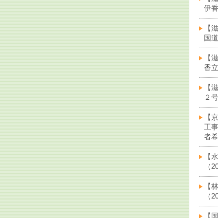
伊香
【滋
国道
【
香立
【滋
２号
【
工
者希
【
（20
【
（20
【