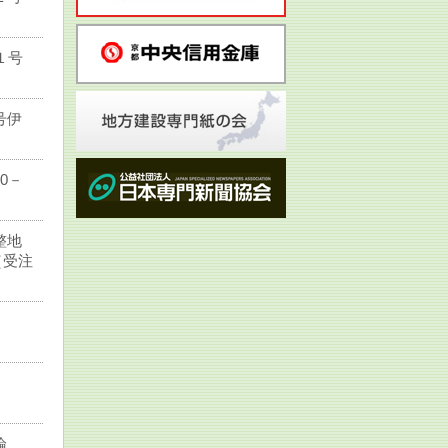
１号
号伊
0－
整地
（受注
論