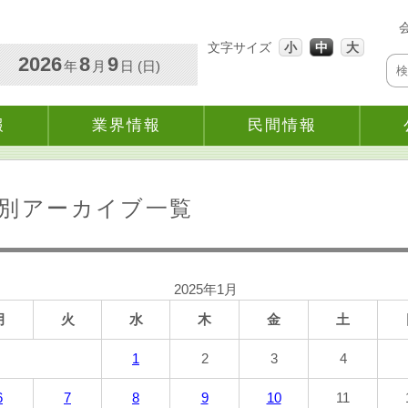
文字サイズ
小
中
大
2026
8
9
年
月
日 (日)
報
業界情報
民間情報
別アーカイブ一覧
2025年1月
月
火
水
木
金
土
1
2
3
4
6
7
8
9
10
11