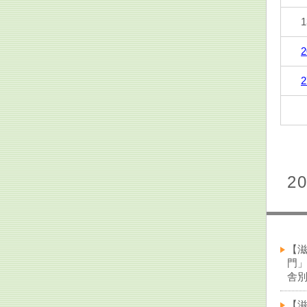
1
2
2
2
【
門
舎別
【