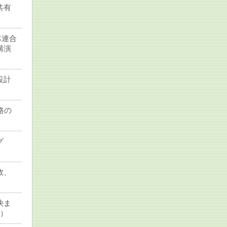
共有
体連合
講演
設計
路の
グ
数、
決ま
0）