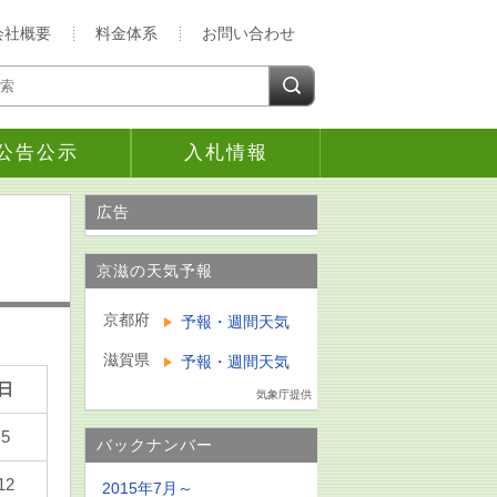
会社概要
料金体系
お問い合わせ
公告公示
入札情報
広告
京滋の天気予報
京都府
予報・週間天気
滋賀県
予報・週間天気
日
気象庁提供
5
バックナンバー
12
2015年7月～