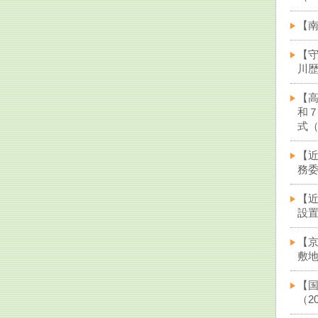
【南
【
川歴
【
和
式（2
【近
務委
【
設置
【
敷地
【
（20