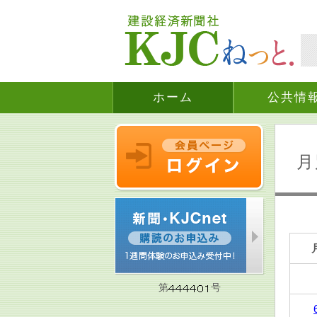
ホーム
公共情
月
第
号