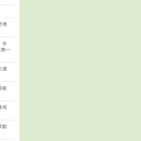
野洲
 令
業務一
計業
看板
務局
業船