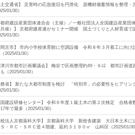
国土交通省】 災害時の応急復旧を円滑化 資機材備蓄情報を整理・
25/01/30）
京都府建設産業団体連合会（主催）／一般社団法人全国建設産業団
（共催）】 京都府建産連がセミナー開催 国土づくりと人材育成で
25/01/30）
長岡京市】 市内小学校体育館に空調設備 令和８年３月着工に向け
2025/01/30）
津川市都市計画審議会】 梅谷で区画整理約49・９㌶ 都市計画道
も（2025/01/30）
総務省】 新たな大都市制度を検討 「特別市」の必要性をヒアリン
25/01/30）
全国建設研修センター】 令和６年度１級土木の第２次検定 合格者
17年で最多（2025/01/30）
学校法人京都薬科大学】 京都薬科大学 新校舎建築 大日本土木に
Ｓ・ＲＣ・ＳＲＣ造４階建、延約３１９０㎡ 山科区（2025/01/3