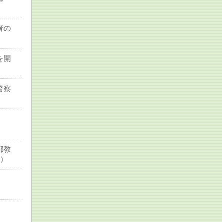
者の
を開
警察
級】
都教
0）