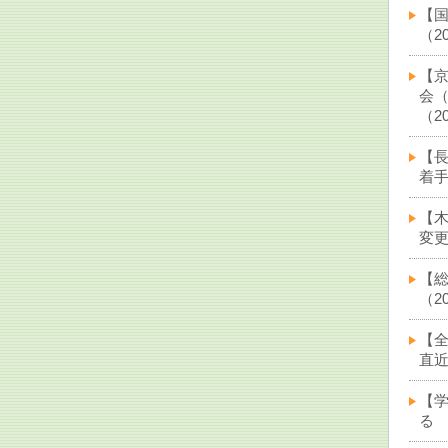
【
（20
【
会
（20
【
着手（
【木
変更
【
（20
【
直近
【
る 