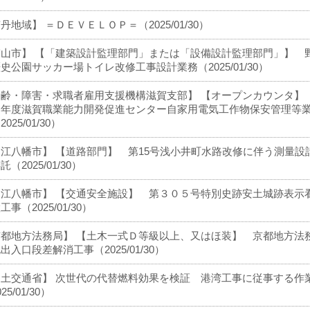
丹地域】 ＝ＤＥＶＥＬＯＰ＝（2025/01/30）
守山市】 【「建築設計監理部門」または「設備設計監理部門」】 
史公園サッカー場トイレ改修工事設計業務（2025/01/30）
高齢・障害・求職者雇用支援機構滋賀支部】 【オープンカウンタ】
７年度滋賀職業能力開発促進センター自家用電気工作物保安管理等
025/01/30）
江八幡市】 【道路部門】 第15号浅小井町水路改修に伴う測量設
託（2025/01/30）
近江八幡市】 【交通安全施設】 第３０５号特別史跡安土城跡表示
工事（2025/01/30）
京都地方法務局】 【土木一式Ｄ等級以上、又はほ装】 京都地方法
出入口段差解消工事（2025/01/30）
国土交通省】 次世代の代替燃料効果を検証 港湾工事に従事する作
25/01/30）