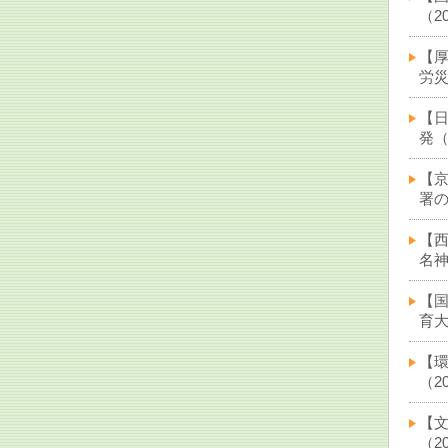
（20
【
労災
【
発（2
【
署の
【
名神
【
育大
【
（20
【
（20