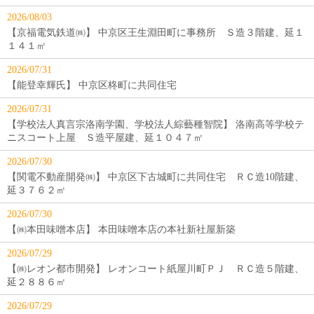
2026/08/03
【京福電気鉄道㈱】 中京区王生淵田町に事務所 Ｓ造３階建、延１
１４１㎡
2026/07/31
【能登幸輝氏】 中京区柊町に共同住宅
2026/07/31
【学校法人真言宗洛南学園、学校法人綜藝種智院】 洛南高等学校テ
ニスコート上屋 Ｓ造平屋建、延１０４７㎡
2026/07/30
【関電不動産開発㈱】 中京区下古城町に共同住宅 ＲＣ造10階建、
延３７６２㎡
2026/07/30
【㈱本田味噌本店】 本田味噌本店の本社新社屋新築
2026/07/29
【㈱レオン都市開発】 レオンコート紙屋川町ＰＪ ＲＣ造５階建、
延２８８６㎡
2026/07/29