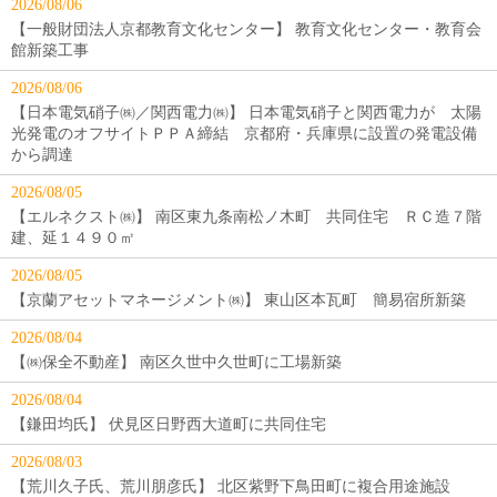
2026/08/06
【一般財団法人京都教育文化センター】 教育文化センター・教育会
館新築工事
2026/08/06
【日本電気硝子㈱／関西電力㈱】 日本電気硝子と関西電力が 太陽
光発電のオフサイトＰＰＡ締結 京都府・兵庫県に設置の発電設備
から調達
2026/08/05
【エルネクスト㈱】 南区東九条南松ノ木町 共同住宅 ＲＣ造７階
建、延１４９０㎡
2026/08/05
【京蘭アセットマネージメント㈱】 東山区本瓦町 簡易宿所新築
2026/08/04
【㈱保全不動産】 南区久世中久世町に工場新築
2026/08/04
【鎌田均氏】 伏見区日野西大道町に共同住宅
2026/08/03
【荒川久子氏、荒川朋彦氏】 北区紫野下鳥田町に複合用途施設