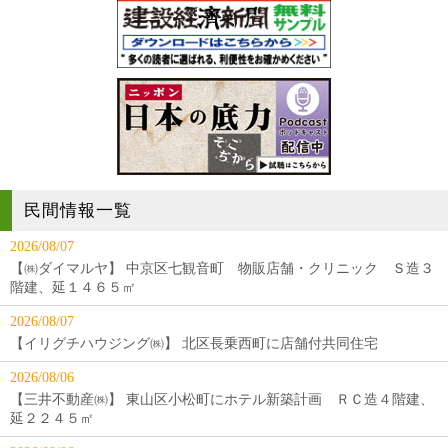
民間情報一覧
2026/08/07
【㈱ダイマルヤ】 中京区七観音町 物販店舗・クリニック Ｓ造３
階建、延１４６５㎡
2026/08/07
【イリグチハウジング㈱】 北区長乗西町に店舗付共同住宅
2026/08/06
【三井不動産㈱】 東山区小松町にホテル新築計画 ＲＣ造４階建、
延２２４５㎡