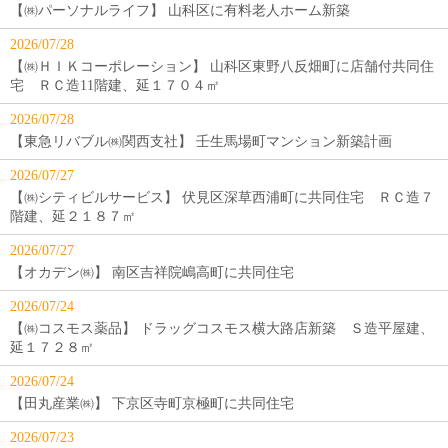
【㈱パーソナルライフ】 山科区に有料老人ホーム新築
2026/07/28
【㈱ＨＩＫコーポレーション】 山科区東野八反畑町に店舗付共同住
宅 ＲＣ造11階建、延１７０４㎡
2026/07/28
【東急リバブル㈱関西支社】 壬生馬場町マンション新築計画
2026/07/27
【㈱シティビルサービス】 伏見区深草西浦町に共同住宅 ＲＣ造７
階建、延２１８７㎡
2026/07/27
【オカデン㈱】 南区吉祥院嶋高町に共同住宅
2026/07/24
【㈱コスモス薬品】 ドラッグコスモス横大路店新築 Ｓ造平屋建、
延１７２８㎡
2026/07/24
【田丸産業㈱】 下京区寺町京極町に共同住宅
2026/07/23