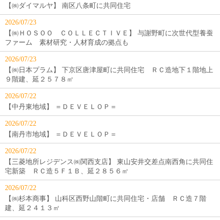
【㈱ダイマルヤ】 南区八条町に共同住宅
2026/07/23
【㈱ＨＯＳＯＯ ＣＯＬＬＥＣＴＩＶＥ】 与謝野町に次世代型養蚕
ファーム 素材研究・人材育成の拠点も
2026/07/23
【㈱日本プラム】 下京区唐津屋町に共同住宅 ＲＣ造地下１階地上
９階建、延２５７８㎡
2026/07/22
【中丹東地域】 ＝ＤＥＶＥＬＯＰ＝
2026/07/22
【南丹市地域】 ＝ＤＥＶＥＬＯＰ＝
2026/07/22
【三菱地所レジデンス㈱関西支店】 東山安井交差点南西角に共同住
宅新築 ＲＣ造５Ｆ１Ｂ、延２８５６㎡
2026/07/22
【㈱杉本商事】 山科区西野山階町に共同住宅・店舗 ＲＣ造７階
建、延２４１３㎡