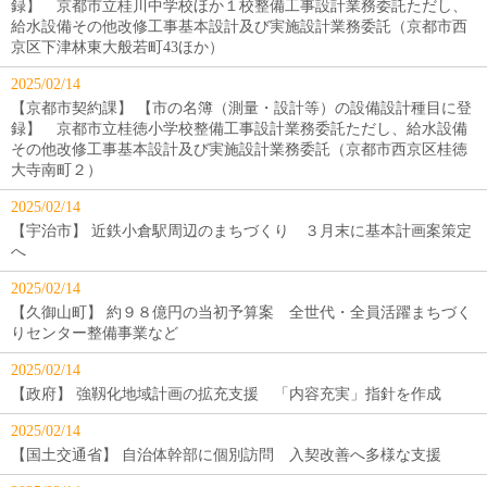
録】 京都市立桂川中学校ほか１校整備工事設計業務委託ただし、
給水設備その他改修工事基本設計及び実施設計業務委託（京都市西
京区下津林東大般若町43ほか）
2025/02/14
【京都市契約課】 【市の名簿（測量・設計等）の設備設計種目に登
録】 京都市立桂徳小学校整備工事設計業務委託ただし、給水設備
その他改修工事基本設計及び実施設計業務委託（京都市西京区桂徳
大寺南町２）
2025/02/14
【宇治市】 近鉄小倉駅周辺のまちづくり ３月末に基本計画案策定
へ
2025/02/14
【久御山町】 約９８億円の当初予算案 全世代・全員活躍まちづく
りセンター整備事業など
2025/02/14
【政府】 強靱化地域計画の拡充支援 「内容充実」指針を作成
2025/02/14
【国土交通省】 自治体幹部に個別訪問 入契改善へ多様な支援