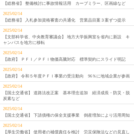
【総務省】 整備検討に事故情報活用 カーブミラー、区画線など
2025/02/14
【総務省】 入札参加資格審査の共通化 営業品目案３案ずつ提示
2025/02/14
【文部科学省、中央教育審議会】 地方大学振興室を省内に新設 キ
ャンパスを地方に移転
2025/02/14
【政府】 ＰＦＩ／ＰＦＩ物価高騰対応 標準契約にスライド明記
2025/02/14
【政府】 令和５年度ＰＦＩ事業の受注動向 96％に地域企業が参画
2025/02/14
【国土交通省】 道路法改正案 基本理念追加 経済成長・防災・脱
炭素など
2025/02/14
【国土交通省】 下請債権の保全支援事業 倒産増加により活用周知
2025/02/14
【厚生労働省】 使用者の補償責任を検討 労災保険法などの見直し