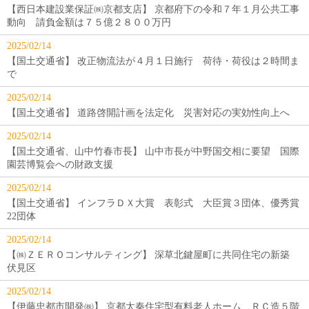
【西日本建設業保証㈱京都支店】 京都府下の令和７年１月公共工事
動向 請負金額は７５億２８００万円
2025/02/14
【国土交通省】 改正物流法が４月１日施行 荷待・荷役は２時間ま
で
2025/02/14
【国土交通省】 道路啓開計画を法定化 災害対応の実効性向上へ
2025/02/14
【国土交通省、山中竹春市長】 山中市長が中野国交相に要望 国際
園芸博覧会への財政支援
2025/02/14
【国土交通省】 インフラＤＸ大賞 表彰式 大臣賞３団体、優秀賞
22団体
2025/02/14
【㈱ＺＥＲＯコンサルティング】 深草北鍵屋町に共同住宅の新築
伏見区
2025/02/14
【伊藤忠都市開発㈱】 京都太秦住宅型有料老人ホーム ＲＣ造５階