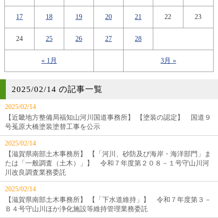
17
18
19
20
21
22
23
24
25
26
27
28
« 1月
3月 »
2025/02/14 の記事一覧
2025/02/14
【近畿地方整備局福知山河川国道事務所】 【塗装の認定】 国道９
号菟原大橋塗装塗替工事を公示
2025/02/14
【滋賀県南部土木事務所】 【「河川、砂防及び海岸・海洋部門」ま
たは「一般調査（土木）」】 令和７年度第２０８－１号守山川河
川改良調査業務委託
2025/02/14
【滋賀県南部土木事務所】 【「下水道維持」】 令和７年度第３－
Ｂ４号守山川ほか浄化施設等維持管理業務委託