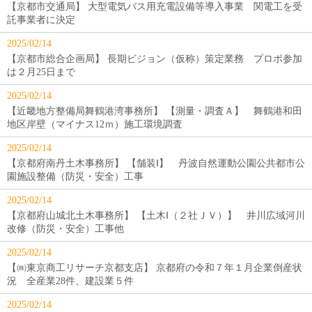
【京都市交通局】 大型電気バス用充電設備等導入事業 関電工を受
託事業者に決定
2025/02/14
【京都市総合企画局】 長期ビジョン（仮称）策定業務 プロポ参加
は２月25日まで
2025/02/14
【近畿地方整備局舞鶴港湾事務所】 【測量・調査Ａ】 舞鶴港和田
地区岸壁（マイナス12ｍ）施工環境調査
2025/02/14
【京都府南丹土木事務所】 【舗装Ⅰ】 丹波自然運動公園公共都市公
園施設整備（防災・安全）工事
2025/02/14
【京都府山城北土木事務所】 【土木Ⅰ（２社ＪＶ）】 井川広域河川
改修（防災・安全）工事他
2025/02/14
【㈱東京商工リサーチ京都支店】 京都府の令和７年１月企業倒産状
況 全産業28件、建設業５件
2025/02/14