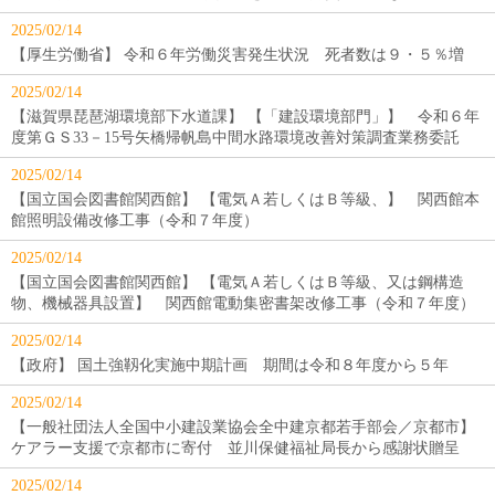
2025/02/14
【厚生労働省】 令和６年労働災害発生状況 死者数は９・５％増
2025/02/14
【滋賀県琵琶湖環境部下水道課】 【「建設環境部門」】 令和６年
度第ＧＳ33－15号矢橋帰帆島中間水路環境改善対策調査業務委託
2025/02/14
【国立国会図書館関西館】 【電気Ａ若しくはＢ等級、】 関西館本
館照明設備改修工事（令和７年度）
2025/02/14
【国立国会図書館関西館】 【電気Ａ若しくはＢ等級、又は鋼構造
物、機械器具設置】 関西館電動集密書架改修工事（令和７年度）
2025/02/14
【政府】 国土強靱化実施中期計画 期間は令和８年度から５年
2025/02/14
【一般社団法人全国中小建設業協会全中建京都若手部会／京都市】
ケアラー支援で京都市に寄付 並川保健福祉局長から感謝状贈呈
2025/02/14