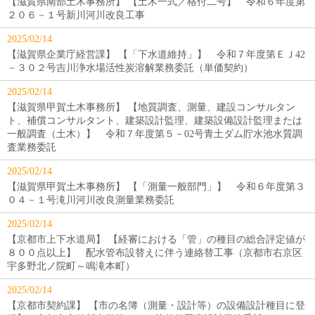
【滋賀県南部土木事務所】 【土木一式／格付二号】 令和６年度第
２０６－１号新川河川改良工事
2025/02/14
【滋賀県企業庁経営課】 【「下水道維持」】 令和７年度第ＥＪ42
－３０２号吉川浄水場活性炭溶解業務委託（単価契約）
2025/02/14
【滋賀県甲賀土木事務所】 【地質調査、測量、建設コンサルタン
ト、補償コンサルタント、建築設計監理、建築設備設計監理または
一般調査（土木）】 令和７年度第５－02号青土ダム貯水池水質調
査業務委託
2025/02/14
【滋賀県甲賀土木事務所】 【「測量一般部門」】 令和６年度第３
０４－１号滝川河川改良測量業務委託
2025/02/14
【京都市上下水道局】 【経審における「管」の種目の総合評定値が
８００点以上】 配水管布設替えに伴う連絡替工事（京都市右京区
宇多野北ノ院町～鳴滝本町）
2025/02/14
【京都市契約課】 【市の名簿（測量・設計等）の設備設計種目に登