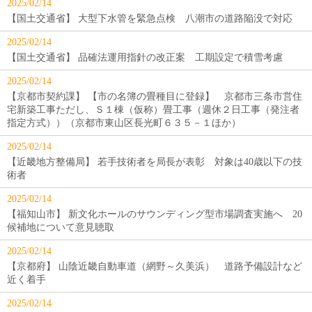
2025/02/14
【国土交通省】 大型下水管を緊急点検 八潮市の道路陥没で対応
2025/02/14
【国土交通省】 品確法運用指針の改正案 工期設定で積雪考慮
2025/02/14
【京都市契約課】 【市の名簿の畳種目に登録】 京都市三条市営住
宅新築工事ただし、Ｓ１棟（仮称）畳工事（週休２日工事（発注者
指定方式））（京都市東山区長光町６３５－１ほか）
2025/02/14
【近畿地方整備局】 若手技術者を局長が表彰 対象は40歳以下の技
術者
2025/02/14
【福知山市】 新文化ホールのサウンディング型市場調査実施へ 20
候補地について意見聴取
2025/02/14
【京都府】 山陰近畿自動車道（網野～久美浜） 道路予備設計など
近く着手
2025/02/14