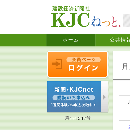
ホーム
公共情
月
第
号