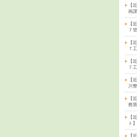
【
画課
【
７管
【
７工
【
７工
【
川整
【
務第
【
ト】
【