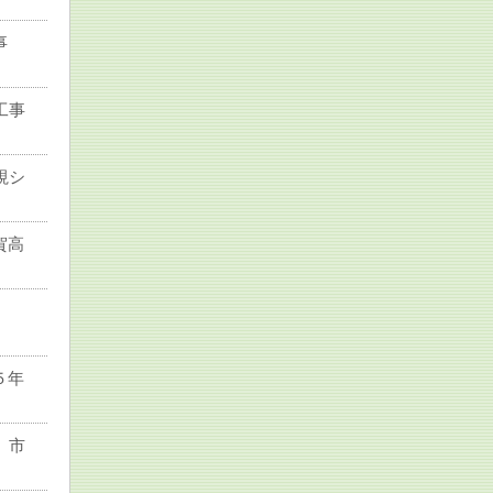
事
工事
視シ
賀高
）
５年
 市