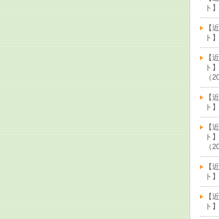
ト】
【
ト】
【
ト
（20
【
ト】
【
ト
（20
【
ト】
【
ト】