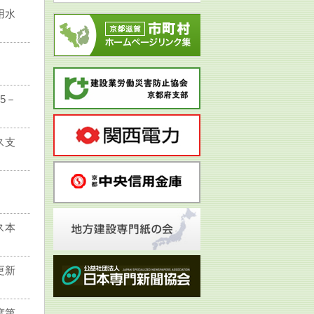
用水
5－
ス支
ス本
更新
度第