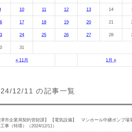
9
10
11
12
13
14
6
17
18
19
20
21
3
24
25
26
27
28
0
31
« 11月
1月 »
024/12/11 の記事一覧
大津市企業局契約管財課】 【電気設備】 マンホール中継ポンプ場
工事（特環）（2024/12/11）