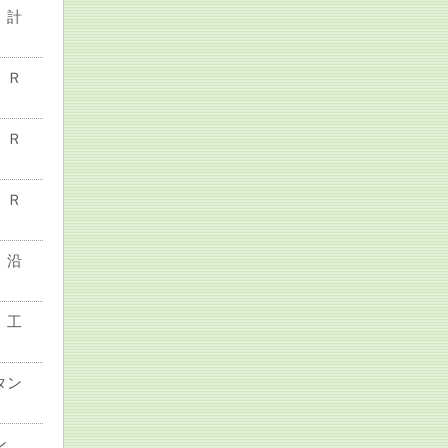
 計
 Ｒ
 Ｒ
 Ｒ
 沿
 工
タン
ン