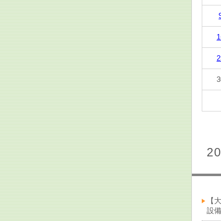
1
2
3
2
【
設備