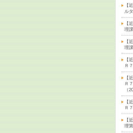
【
ルタ
【
理課
【
理課
【
Ｒ７
【
Ｒ
（20
【
Ｒ７
【
理第