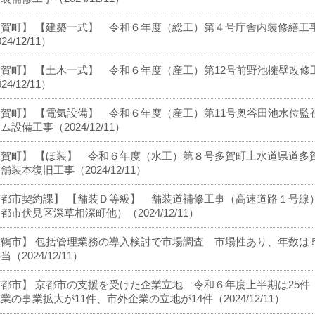
多賀町】 【建築一式】 令和６年度（総工）第４号庁舎内装修繕工
24/12/11）
賀町】 【土木一式】 令和６年度（産工）第12号前野池擁壁改修
24/12/11）
賀町】 【電気設備】 令和６年度（産工）第11号奥谷田池水位監
ム設備工事（2024/12/11）
多賀町】 【ほ装】 令和６年度（水工）第８号多賀町上水道県道多
舗装本復旧工事（2024/12/11）
京都市契約課】 【舗装Ｄ等級】 舗装道補修工事（高速道路１号線
都市伏見区深草相深町他）（2024/12/11）
舞鶴市】 包括管理業務の導入検討で市場調査 市場性あり、年数は
当（2024/12/11）
都市】 京都市の支援を受けた企業立地 令和６年度上半期は25件
業の事業拡大が11件、市外企業の立地が14件（2024/12/11）