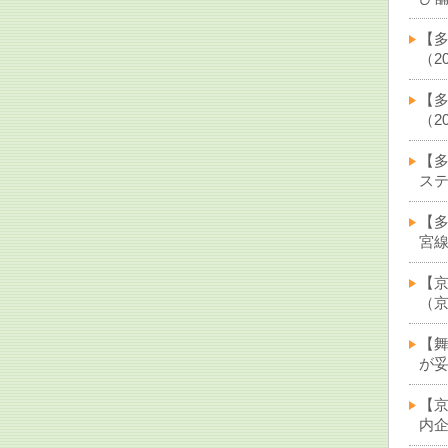
【
（20
【多
（20
【多
ステ
【
宮線
【
（京
【
が妥
【京
内企