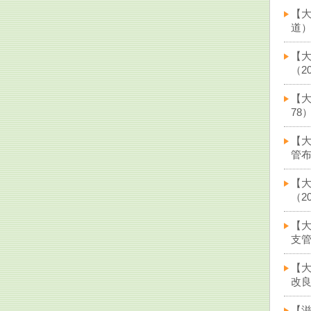
【
道）
【大
（20
【大
78）
【
管布
【
（20
【
支管
【
改良
【