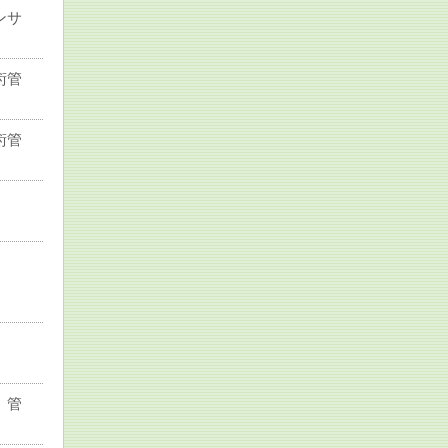
ンサ
術管
術管
ト】
ト】
ト】
 管