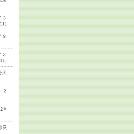
７３
11）
７９
７３
11）
号天
－２
2号
線及