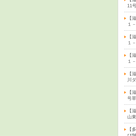
11
【
１－
【
１－
【
１－
【
川ダ
【滋
号草
【滋
山東
【多
び舗