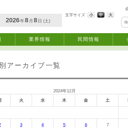
文字サイズ
小
中
大
2026
8
8
年
月
日 (土)
報
業界情報
民間情報
別アーカイブ一覧
2024年12月
月
火
水
木
金
土
2
3
4
5
6
7