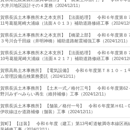
号大井川地区設計その４業務（2024/12/11）
滋賀県長浜土木事務所木之本支所】 【法面処理】 令和６年度第Ｂ
11号葛籠尾崎大浦線（法面Ａ０１３）補助道路修繕工事（2024/12/
滋賀県長浜土木事務所木之本支所】 【橋梁上部】 令和６年度第Ｂ
３号川合千田線（井明神橋）補助道路耐震補強工事（2024/12/11）
滋賀県長浜土木事務所木之本支所】 【法面処理】 令和６年度第Ｂ
10号葛籠尾崎大浦線（法面Ａ２１７）補助道路修繕工事（2024/12/
滋賀県高島土木事務所】 【電気設備】 令和６年度第Ｔ８１０－１
ム管理設備点検業務委託（2024/12/11）
賀県長浜土木事務所】 【土木一式／格付三号】 令和６年度第62
野川みずべみらい再生（維持補修）工事（2024/12/11）
賀県長浜土木事務所】 【舗装／格付一号】 令和６年度第Ｈ61－0
伊吹線ほか道路補修（舗装）工事（2024/12/11）
賀町】 【ほ装】 令和６年度（建工）第13号町道敏満寺本線区画
装補修工事（2024/12/11）