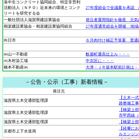
洛中生コンクリート協同組合、特定非営利
活動法人（ＮＰＯ）近未来の環境とコンク
27年度総会で全議案を承認
リートを研究する会
一般社団法人滋賀県建設業協会
発注者運用指針を徹底 元気
相楽建設業協会・相楽建設業協同組合
27年度通常総会を開催 地
向日市
６月肉付け補正予算案 普通
㈱山一不動産
麩屋町通高辻上ル・・・
㈲木村染工場
中京区に・・・
橋本不動産㈱
大津・ＪＲ坂本駅前計画は・
－公告・公示（工事）新着情報－
発注元
【土木一式
滋賀県土木交通部監理課
路整備工事
【橋梁上部
滋賀県土木交通部監理課
市甲西線（
滋賀県土木交通部監理課
【橋梁上部
【経審にお
京都市上下水道局
ルエンジン