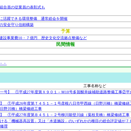
 組合員の従業員の表彰式も
に活躍できる環境整備 通常総会を開催
域の安全守り信頼構築
予算
建設事業費10・７億円 歴史文化交流拠点整備など
民間情報
・・
工事名称など
一号】 ①平成27年度第Ｘ９０１－Ｍ10号多賀醒井線補助道路整備工事②平
】 ①平成26年度第Ｔ４５１－１号彦根八日市甲西線（日野川橋）橋梁修繕
日野川橋）橋梁修繕工事
】 ①平成27年度第Ｂ４５１－２号柳川能登川線（葉枝見橋）橋梁修繕工事
ける「機械器具設置」又は「水道施設」のいずれかの種目の総合評定値が７
修理