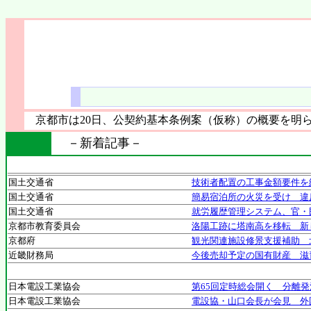
京都市は20日、公契約基本条例案（仮称）の概要を明
－新着記事－
国土交通省
技術者配置の工事金額要件を
国土交通省
簡易宿泊所の火災を受け 違
国土交通省
就労履歴管理システム、官・
京都市教育委員会
洛陽工跡に塔南高を移転 新
京都府
観光関連施設修景支援補助 
近畿財務局
今後売却予定の国有財産 滋
日本電設工業協会
第65回定時総会開く 分離
日本電設工業協会
電設協・山口会長が会見 外