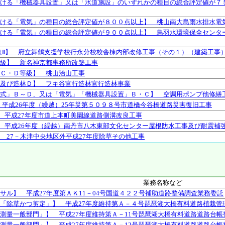
ける「機械器具設置」又は「水道施設」のいずれかの種目の総合評定値が７
ける「電気」の種目の総合評定値が８００点以上】 桃山南大島雨水排水電
ける「電気」の種目の総合評定値が９００点以上】 鳥羽水環境保全センタ
はⅡ】 府立舞鶴支援学校行永分校校舎棟内部改修工事（その１）（建築工事
級】 新名神京都事務所改築工事
Ｃ・Ｄ等級】 桃山治山工事
及び造林Ｄ】 フキ谷官行造林官行造林事業
式」Ｂ～Ｄ、又は「電気」「機械器具設置」Ｂ・Ｃ】 空調用ポンプ他修繕
 平成26年度（繰越）25年災第５０９８号市道橋今谷橋道路災害復旧工事
 平成27年度市道上本町美園線道路側溝改良工事
 平成26年度（繰越）南丹市八木東部文化センター屋根防水工事及び耐震補
 27－木津中央地区外平成27年度除草その他工事
業務名称など
サル】 平成27年度第ＡＫ11－04号国道４２２号補助道路整備調査業務委託
「除草かつ剪定」】 平成27年度維持第Ａ－４号琵琶湖大橋有料道路植栽管
測量一般部門」】 平成27年度維持第Ａ－11号琵琶湖大橋有料道路道路台
測量一般部門」】 平成27年度維持第Ａ－12号琵琶湖大橋有料道路道路台