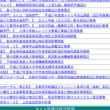
サルＡ】 舞鶴港和田地区道路（上安久線）橋梁部予備設計
】 第３号浅小井町内道路改良測量設計業務委託
木部門」または「道路部門」 平成27年度第４０１号治山調査・設計等業務
及び工業用水道部門」】 立入１号線（立入工区）配水管設計業務
及び工業用水道部門」】 古高川田線（播磨田工区）配水管耐震化設計業務
般部門」】 小津小学校エレベータ整備工事施工監理業務
調査】 新名神高速道路美濃山地区土質地質詳細調査
】 新名神高速道路美濃山地区環境影響調査
サルＢ・Ｃ】 南禅寺山国有林治山測量設計業務
査】 新名神高速道路枚方市長尾家具町地区他物件調査等業務
】 華の塔配水池及び東畑低区・高区配水池機械警備業務委託
】 下狛地区旭第１浄水場機械警備業務委託
掃】 平成27年度各小中学校受水槽等清掃業務委託
点検】 平成27年度各小中学校消防設備点検業務委託
易プロポーザル】 向島中学校区小中一貫教育校施設整備事業設計業務委託
ロポーザル・再公告】 京都市学校施設マネジメント基本計画（仮称）策定
八幡市上水道事業美濃山浄水場等施設監視及び運転操作業務委託
サルの都市計画及び地方計画】 長浜市都市計画マスタープラン策定業務
供等Ａ～Ｄ】 上杉送信所草刈作業
Ｗｅｂ版建設経済新聞