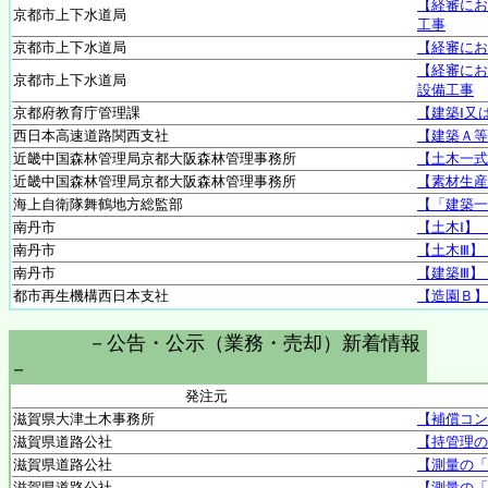
【経審にお
京都市上下水道局
工事
京都市上下水道局
【経審にお
【経審にお
京都市上下水道局
設備工事
京都府教育庁管理課
【建築Ⅰ又
西日本高速道路関西支社
【建築Ａ等
近畿中国森林管理局京都大阪森林管理事務所
【土木一式
近畿中国森林管理局京都大阪森林管理事務所
【素材生産
海上自衛隊舞鶴地方総監部
【「建築一
南丹市
【土木Ⅰ】
南丹市
【土木Ⅲ】
南丹市
【建築Ⅲ】
都市再生機構西日本支社
【造園Ｂ】
－公告・公示（業務・売却）新着情報
－
発注元
滋賀県大津土木事務所
【補償コン
滋賀県道路公社
【持管理の
滋賀県道路公社
【測量の「
滋賀県道路公社
【測量の「