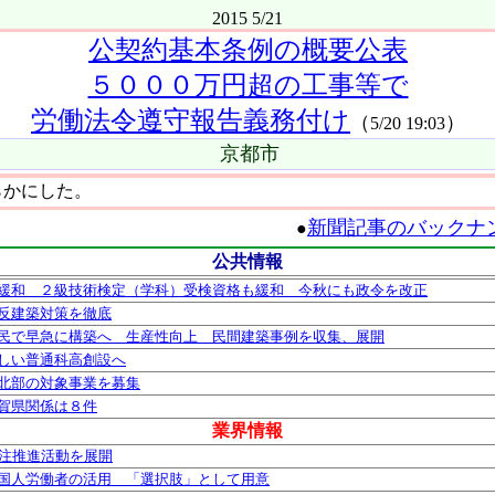
2015 5/21
公契約基本条例の概要公表
５０００万円超の工事等で
労働法令遵守報告義務付け
（
）
5/20 19:03
京都市
らかにした。
新聞記事のバックナ
●
公共情報
緩和 ２級技術検定（学科）受検資格も緩和 今秋にも政令を改正
反建築対策を徹底
民で早急に構築へ 生産性向上 民間建築事例を収集、展開
しい普通科高創設へ
北部の対象事業を募集
賀県関係は８件
業界情報
発注推進活動を展開
国人労働者の活用 「選択肢」として用意