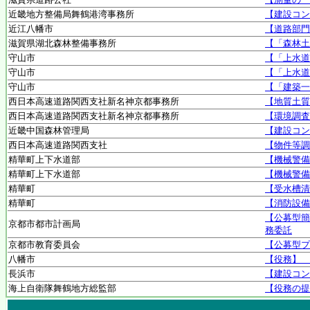
近畿地方整備局舞鶴港湾事務所
【建設コン
近江八幡市
【道路部門
滋賀県湖北森林整備事務所
【「森林土
守山市
【「上水道
守山市
【「上水道
守山市
【「建築一
西日本高速道路関西支社新名神京都事務所
【地質土質
西日本高速道路関西支社新名神京都事務所
【環境調査
近畿中国森林管理局
【建設コン
西日本高速道路関西支社
【物件等調
精華町上下水道部
【機械警備
精華町上下水道部
【機械警備
精華町
【受水槽清
精華町
【消防設備
【公募型簡
京都市都市計画局
務委託
京都市教育委員会
【公募型プ
八幡市
【役務】 
長浜市
【建設コン
海上自衛隊舞鶴地方総監部
【役務の提