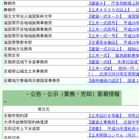
舞鶴市
【建築Ａ】 庁舎別館屋上
舞鶴市
【土木Ａ９２０点以上】 公
国立大学法人滋賀医科大学
【建築一式Ｂ～Ｄ】 滋賀
滋賀県芹谷地域振興事務所
【土木一式四号】 平成26
滋賀県芹谷地域振興事務所
【土木一式四号】 平成26
滋賀県芹谷地域振興事務所
【土木一式一号】 平成26
滋賀県警察本部
【交通安全施設】 平成26
京都地方法務局
【建築一式Ｄ以上】 福知
長岡京市
【土木一式】 阪急新駅東
京都府流域下水道事務所
【建築一式Ⅱ】 木津川流域
【土木一式Ⅲ】 管内一円（
京都府山城北土木事務所
７）、志津川河川等災害関
近畿地方整備局京都国道事務所
【維持修繕の認定】 国道
－公告・公示（業務・売却）新着情報
－
発注元
京都市契約課
【土木設計Ｂ等級】 市民
大津市総務部契約検査課
【建築士事務所】 志賀中
京田辺市上下水道部
【測量】 平成26年度松井
【土木関係コンサル（河川・
京田辺市