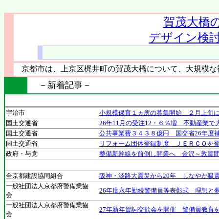
賀茂大橋
デザイン検
京都市は、上京区梶井町の賀茂大橋について、大規模な
－新着記事－
宇治市
小規模保育１ヵ所の募集開始 ２月上旬
国土交通省
26年11月の受注12・６％増 不動産業で
国土交通省
公共事業費３４３８億円 国交省26年度
国土交通省
リフォーム団体登録制度 ＪＥＲＣＯを
政府・与党
整備新幹線を前倒し開業へ 金沢～敦賀
全京都建設協同組合
阪神・淡路大震災から20年 しなやか吸
一般社団法人京都府警備業協
26年度永年勤続警備員等表彰式 理想と
会
一般社団法人京都府警備業協
27年新年賀詞交歓会を開催 警備員教育
会