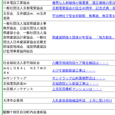
日本電設工業協会
優秀な人材確保が最重要 適正価格の受
一般社団法人京都電業協会
京都電業協会が設立40周年 記念式典・祝
玉安会、玉井建設㈱、㈱玉井
宇治神社で安全祈願祭 無事故、無災害
道路
一般社団法人滋賀県建築士事
務所協会、公益社団法人滋賀
県建築士会、一般社団法人滋
賀県建築設計家協会、一般社
県建築関係５団体が年賀会 「地方創生
団法人日本建築家協会近畿支
部滋賀地域会、滋賀県建築設
計監理事業協同組合
社会福祉法人若竹福祉会
八幡市地域包括ケア複合施設は・・・
㈱ＧＬＯＢＡＬ ＮＥＴＷＯ
えびす旅館新築工事は・・・
ＲＫ
㈱サンドラッグ
サンドラッグ山科栗栖野店は・・・
京福電気鉄道㈱
京福西院ビル新築工事は・・・
㈱京都メンテナンス
上京区四番町マンションは・・・
大津市企業局
入札参加資格確認申請 ２月に受け付け
醍醐十校区自治町内会連絡協