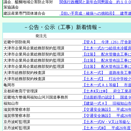
議会、醍醐地域公害防止等対
関係行政機関と新年合同懇親会 約１０
策協議会
建設産業専門団体連合会
【担い手育成・確保への挑戦④】 建専
－公告・公示（工事）新着情報－
発注元
近畿中部防衛局
【管Ａ】 今津（26）庁舎
大津市企業局企業総務部契約監理課
【土木一式かつ給排水冷暖房
大津市企業局企業総務部契約監理課
【ほ装】 配水管撤去工事に
大津市企業局企業総務部契約監理課
【ほ装】 配水管布設工事
大津市企業局企業総務部契約監理課
【ほ装】 配水管布設工事
大津市総務部契約検査課
【土木一式】 道路改良工
大津市総務部契約検査課
【土木一式】 打出中学校
亀岡市
【土木一式Ａ１等級】 市
京都府教育庁管理課
【土木Ⅱ又はⅢ】 府立工業
近畿地方整備局福知山河川国道事務所
【法面処理の認定】 国道
福知山市
【建築一式Ａ】 旧福知山
滋賀県警察本部
【交通安全施設】 平成26
滋賀県警察本部
【交通安全施設】 平成26
京丹波町監理課
【土木一式Ⅳ・Ⅴ又は等級な
京丹波町監理課
【土木一式Ⅲ】 平成26年