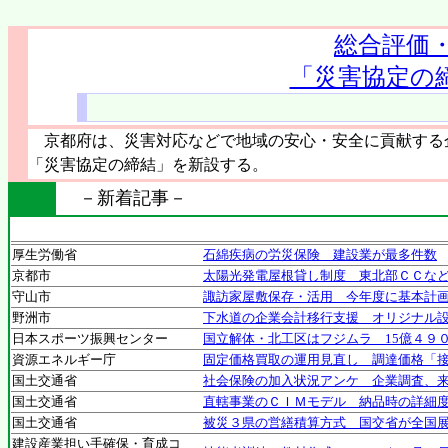
総合評価
「災害協定の
京都府は、災害対応などで地域の安心・安全に貢献する
「災害協定の締結」を新設する。
－新着記事－
厚生労働省
石綿疾病の労災保険 建設業が最多件数
京都市
太陽光発電屋根貸し制度 東北部ＣＣな
守山市
諏訪家屋敷保存・活用 今年度に基本計
野洲市
下水道の企業会計移行支援 オリジナル
日本スポーツ振興センター
国立解体・北工区はフジムラ 15億４９
資源エネルギー庁
固定価格買取の運用見直し 調達価格「
国土交通省
社会保険の加入状況アンケ 企業調査、
国土交通省
直轄事業のＣＩＭモデル 納品時の詳細
国土交通省
被災３県の営繕積算方式 国交省が全国
建設産業担い手確保・育成コ