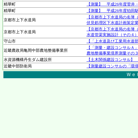
精華町
【測量】 平成26年度菅井
精華町
【測量】 平成26年度狛田
【京都市上下水道局の名簿
京都市上下水道局
伏見処理区下水道計画策定
【京都市上下水道局の名簿
京都市上下水道局
水道管渠実施設計（その４
守山市
【「上水道及び工業用水道
【「測量・建設コンサルＡ」
近畿農政局亀岡中部農地整備事業所
農地整備事業境界測量その
水資源機構丹生ダム建設所
【土木関係建設コンサル】
近畿中部防衛局
【測量建設コンサルの「環境
Ｗｅ