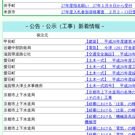
井手町
27年度指名願い 27年１月６日から受付
米原市
27年度入札参加資格審査 ２月２～13日
－公告・公示（工事）新着情報－
発注元
甲良町
【建築】 平成26年度建第
近畿中部防衛局
【電気】 今津（26）庁舎
滋賀県道路公社
【交通安全施設】 平成26
愛荘町
【土木一式】 平成26年度
愛荘町
【土木一式】 平成26年度
愛荘町
【土木一式】 平成25年度
愛荘町
【土木一式】 平成25年度
滋賀県大津土木事務所
【土木一式四号】 平成26
【京都市上下水道局の名簿の
京都市上下水道局
（その８）工事
京都市上下水道局
【経審における「ほ装」の
京都市上下水道局
【経審における「ほ装」の
【経審における「機械器具
京都市上下水道局
機修理
京都市上下水道局
【経審における「電気」の
【経審における「電気」の