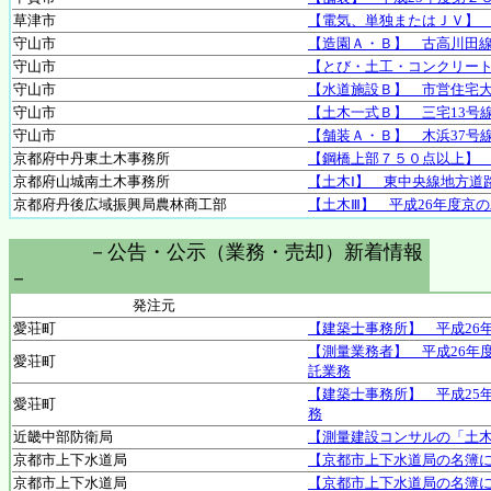
草津市
【電気、単独またはＪＶ】
守山市
【造園Ａ・Ｂ】 古高川田
守山市
【とび・土工・コンクリー
守山市
【水道施設Ｂ】 市営住宅
守山市
【土木一式Ｂ】 三宅13号
守山市
【舗装Ａ・Ｂ】 木浜37号
京都府中丹東土木事務所
【鋼橋上部７５０点以上】
京都府山城南土木事務所
【土木Ⅰ】 東中央線地方道
京都府丹後広域振興局農林商工部
【土木Ⅲ】 平成26年度京
－公告・公示（業務・売却）新着情報
－
発注元
愛荘町
【建築士事務所】 平成26
【測量業務者】 平成26年
愛荘町
託業務
【建築士事務所】 平成25
愛荘町
務
近畿中部防衛局
【測量建設コンサルの「土木
京都市上下水道局
【京都市上下水道局の名簿
京都市上下水道局
【京都市上下水道局の名簿