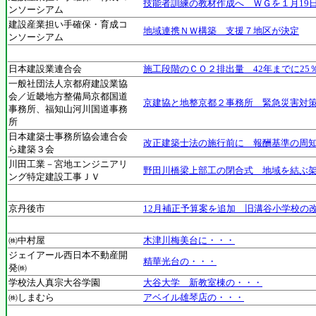
技能者訓練の教材作成へ ＷＧを１月19
ンソーシアム
建設産業担い手確保・育成コ
地域連携ＮＷ構築 支援７地区が決定
ンソーシアム
日本建設業連合会
施工段階のＣＯ２排出量 42年までに25
一般社団法人京都府建設業協
会／近畿地方整備局京都国道
京建協と地整京都２事務所 緊急災害対
事務所、福知山河川国道事務
所
日本建築士事務所協会連合会
改正建築士法の施行前に 報酬基準の周
ら建築３会
川田工業－宮地エンジニアリ
野田川橋梁上部工の閉合式 地域を結ぶ
ング特定建設工事ＪＶ
京丹後市
12月補正予算案を追加 旧溝谷小学校の
㈱中村屋
木津川梅美台に・・・
ジェイアール西日本不動産開
精華光台の・・・
発㈱
学校法人真宗大谷学園
大谷大学 新教室棟の・・・
㈱しまむら
アベイル雄琴店の・・・