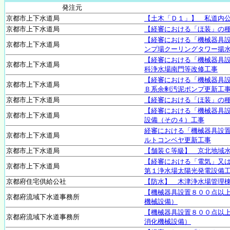
発注元
京都市上下水道局
【土木「Ｄ１」】 私道内
京都市上下水道局
【経審における「ほ装」の
【経審における「機械器具
京都市上下水道局
ンプ場クーリングタワー揚
【経審における「機械器具
京都市上下水道局
科浄水場南門等改修工事
【経審における「機械器具
京都市上下水道局
Ｂ系余剰汚泥ポンプ更新工
京都市上下水道局
【経審における「ほ装」の
【経審における「機械器具
京都市上下水道局
設備（その４）工事
経審における「機械器具設
京都市上下水道局
ルトコンベヤ更新工事
京都市上下水道局
【舗装Ｃ等級】 京北地域
【経審における「電気」又
京都市上下水道局
第１浄水場太陽光発電設備
京都府住宅供給公社
【防水】 木津浄水場管理
【機械器具設置８００点以
京都府流域下水道事務所
機械設備）
【機械器具設置８００点以
京都府流域下水道事務所
消化機械設備）