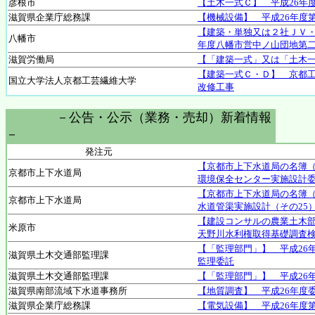
彦根市
【土木一式Ｃ】 平成26年
滋賀県企業庁総務課
【機械設備】 平成26年度
【建築・単独又は２社ＪＶ・
八幡市
年度八幡市営中ノ山団地第
滋賀労働局
【「建築一式」又は「土木
【建築一式Ｃ・Ｄ】 京都
国立大学法人京都工芸繊維大学
改修工事
－公告・公示（業務・売却）新着情報
－
発注元
【京都市上下水道局の名簿
京都市上下水道局
環境保全センター実施設計委
【京都市上下水道局の名簿
京都市上下水道局
水道管渠実施設計（その25
【建設コンサルの農業土木部
米原市
天野川水利権取得基礎調査
【「監理部門」】 平成26
滋賀県土木交通部監理課
監理委託
滋賀県土木交通部監理課
【「監理部門」】 平成26
滋賀県南部流域下水道事務所
【地質調査】 平成26年度
滋賀県企業庁総務課
【電気設備】 平成26年度