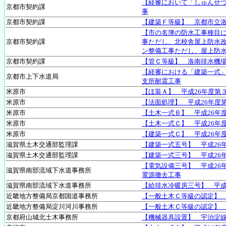
【経審において「しゅんせ
京都市契約課
事
京都市契約課
【建築Ｆ等級】 京都市立
【市の名簿の防水工事種目に
京都市契約課
事ただし、北校舎屋上防水
ン整備工事ただし、屋上防
京都市契約課
【管Ｃ等級】 洛南排水機
【経審における「建築一式
京都市上下水道局
支所耐震工事
米原市
【ほ装Ａ】 平成26年度第
米原市
【法面処理】 平成26年度
米原市
【土木一式Ｂ】 平成26年
米原市
【土木一式Ｃ】 平成26年
米原市
【建築一式Ｃ】 平成26年
滋賀県土木交通部監理課
【建築一式五号】 平成26
滋賀県土木交通部監理課
【建築一式三号】 平成26
【電気設備三号】 平成26
滋賀県南部流域下水道事務所
電源撤去工事
滋賀県南部流域下水道事務所
【給排水冷暖房三号】 平成
近畿地方整備局京都国道事務所
【一般土木Ｃ等級の認定】
近畿地方整備局淀川河川事務所
【一般土木Ｃ等級の認定】
京都府山城北土木事務所
【機械器具設置】 宇治淀