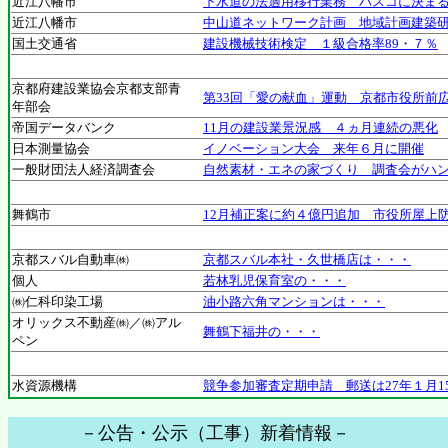
近江八幡市
下水道の法適用移行業務 パスコに決ま
近江八幡市
中山道ネットワーク計画 地域計画建築
国土交通省
建設機械技術検定 １級合格率89・７％
京都府建設業協会京都支部青
第33回「愛の献血」運動 京都市役所前
年部会
帝国データバンク
11月の建設業景況感 ４ヵ月連続の悪化
日本測量協会
イノベーション大会 来年６月に開催
一般財団法人経済調査会
自然素材・エネの家づくり 調査会がハ
舞鶴市
12月補正案に約４億円追加 市役所屋上
京都スバル自動車㈱
京都スバル本社・久世橋店は・・・
個人
若林乳児保育室の・・・
㈱仁科印染工場
油小路六角マンションは・・・
オリックス不動産㈱／㈱アル
舞鶴下福井の・・・
ペン
水資源機構
競争参加審査定期申請 郵送は27年１月1
－公告・公示（工事）新着情報－