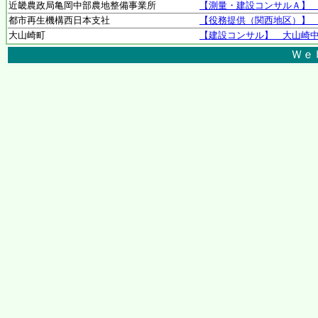
近畿農政局亀岡中部農地整備事業所
【測量・建設コンサルＡ】 
都市再生機構西日本支社
【役務提供（関西地区）】
大山崎町
【建設コンサル】 大山崎中
Ｗｅ