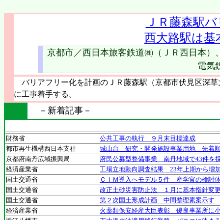
ＪＲ藤森駅バ
西大路駅は基
京都市／西日本旅客鉄道㈱（ＪＲ西日本）
電気
バリアフリー化を計画のＪＲ藤森駅（京都市伏見区深草大
に工事着手する。
－新着記事－
財務省
公共工事の執行 ９月末目標達成
都市再生機構西日本支社
城山台 研究・開発施設事業用地 先着
京都府南丹広域振興局
府民公募型整備事業 南丹地域で43件を採
経済産業省
工場立地動向調査結果 23年上期から増
国土交通省
ＣＩＭ導入へモデル５件 産学官の検討
国土交通省
改正土砂災害防止法 １月に基本指針変
国土交通省
第２次国土形成計画 中間整理素案示す
経済産業省
火薬類保安経産大臣表彰 優良事業所に