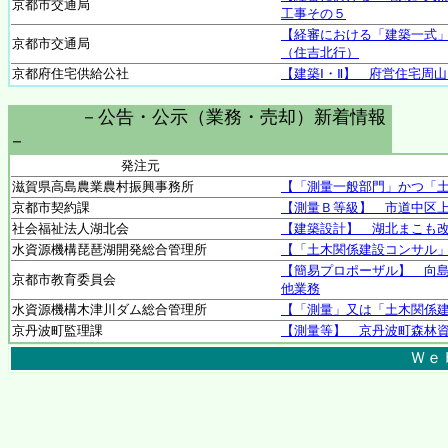
京都市交通局
工事その５
【経審における「建築一式
京都市交通局
（住吉北行）
京都府住宅供給公社
【建築Ⅰ・Ⅱ】 府営住宅周
－公告・公示（業務・売却）新着情報
－
発注元
滋賀県高島農業農村振興事務所
【「測量一般部門」かつ「土
京都市契約課
【測量Ｂ等級】 市道中区
社会福祉法人湖北会
【建築設計】 湖北まこも
水資源機構琵琶湖開発総合管理所
【「土木関係建設コンサル
【簡易プロポーザル】 向
京都市教育委員会
他業務
水資源機構木津川ダム総合管理所
【「測量」又は「土木関係
京丹波町監理課
【測量等】 京丹波町森林
Ｗｅ