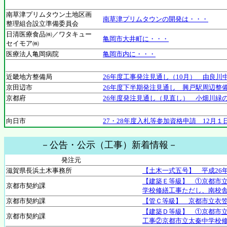
南草津プリムタウン土地区画
南草津プリムタウンの開発は・・・
整理組合設立準備委員会
日清医療食品㈱／ワタキュー
亀岡市大井町に・・・
セイモア㈱
医療法人亀岡病院
亀岡市内に・・・
近畿地方整備局
26年度工事発注見通し（10月） 由良川
京田辺市
26年度下半期発注見通し 興戸駅周辺整
京都府
26年度発注見通し（見直し） 小畑川緑
向日市
27・28年度入札等参加資格申請 12月
－公告・公示（工事）新着情報－
発注元
滋賀県長浜土木事務所
【土木一式五号】 平成26
【建築Ｅ等級】 ①京都市
京都市契約課
学校修繕工事ただし、南校
京都市契約課
【管Ｃ等級】 京都市立衣
【建築Ｄ等級】 ①京都市
京都市契約課
工事②京都市立太秦中学校