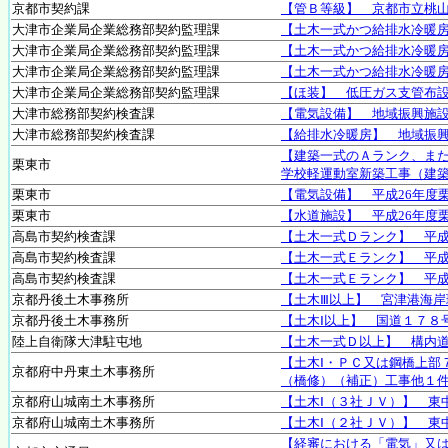
京都市契約課
【管Ｂ等級】 京都市立桃
大津市企業局企業総務部契約監理課
【土木一式かつ給排水冷暖
大津市企業局企業総務部契約監理課
【土木一式かつ給排水冷暖
大津市企業局企業総務部契約監理課
【土木一式かつ給排水冷暖
大津市企業局企業総務部契約監理課
【ほ装】 低圧ガス支管布
大津市総務部契約検査課
【電気設備】 地域振興施
大津市総務部契約検査課
【給排水冷暖房】 地域振
【建築一式のＡランク、また
栗東市
学校軽運動室新築工事（建
栗東市
【電気設備】 平成26年度
栗東市
【水道施設】 平成26年度
高島市契約検査課
【土木一式Ｄランク】 平成
高島市契約検査課
【土木一式Ｅランク】 平成
高島市契約検査課
【土木一式Ｅランク】 平成
京都丹後土木事務所
【土木Ⅲ以上】 宮津港海岸
京都丹後土木事務所
【土木Ⅰ以上】 国道１７８
陸上自衛隊大津駐屯地
【土木一式Ｄ以上】 構内
【土木Ⅰ・ＰＣ又は鋼橋上部
京都府中丹東土木事務所
（橋修）（補正）工事他１
京都府山城南土木事務所
【土木Ⅰ（３社ＪＶ）】 東
京都府山城南土木事務所
【土木Ⅰ（２社ＪＶ）】 東
【経審における「電気」又