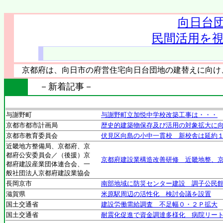
向日台
民間活用を
京都府は、向日市の府営住宅向日台団地の建替えに向け
－新着記事－
与謝野町
与謝野町立加悦中学校改築工事は・・・
京都市都市計画局
歴史的建築物保存及び活用の対象拡大に
京都市教育委員会
伏見区向島の小中一貫校 新校舎は延約１万
近畿地方整備局、京都府、京
都府公安委員会／（後援）京
京都府建設業構造改善研修 近畿地整、
都府建設産業団体連合会、一
般社団法人京都府建設業協会
長岡京市
南部地域に防災センター建設 調子公民
滋賀県
米原駅周辺の活性化 検討会議を設置
国土交通省
建設労働需給調査 不足幅０・２Ｐ拡大
国土交通省
耐震化促進で資金調達多様化 病院リー