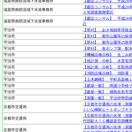
滋賀県南部流域下水道事務所
【建設コンサル】 平成26
【建設コンサル】 平成26
滋賀県南部流域下水道事務所
ス等調査業務委託
【建設コンサル】 平成26
滋賀県南部流域下水道事務所
託
宇治市
【草刈】 あき地雑草等除
宇治市
【草刈】 都市公園等の除
宇治市
【草刈】 都市公園等の除
宇治市
【草刈】 各ポンプ場・配
宇治市
【機械設備点検】 生ごみ
宇治市
【他計測・分析】 水質管
宇治市
【他計測・分析】 笠取簡
宇治市
【消防設備点検】 消防署・
宇治市
【土木鋼構】 平町高架橋
宇治市
【建築一般】 岡屋小学校
宇治市
【建築一般】 槇島吹前市
宇治市
【測量一般】 宇治伊勢田
【京都市交通局の名簿（測
京都市交通局
くいな橋駅ヒートポンプチ
【京都市交通局の名簿（測
京都市交通局
竹田駅ＡＴＣ機器室空調機
【京都市交通局の名簿（測
京都市交通局