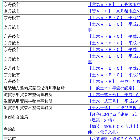
京丹後市
【電気Ａ・Ｂ】 京丹後市
京丹後市
【管Ａ・Ｂ】 京丹後市立
京丹後市
【土木Ａ・Ｂ・Ｃ】 平成2
【土木Ａ・Ｂ・Ｃ】 平成2
京丹後市
事
京丹後市
【土木Ａ・Ｂ・Ｃ】 平成2
京丹後市
【土木Ａ・Ｂ・Ｃ】 平成2
京丹後市
【土木Ａ・Ｂ・Ｃ】 平成2
【土木Ａ・Ｂ・Ｃ】 平成2
京丹後市
事
京丹後市
【土木Ａ・Ｂ・Ｃ】 平成2
京丹後市
【土木Ａ・Ｂ・Ｃ】 平成2
京丹後市
【土木Ａ・Ｂ】 平成25年
近畿地方整備局琵琶湖河川事務所
【一般土木Ｄ等級の認定】
滋賀県甲賀森林整備事務所
【土木一式三号】 平成25
滋賀県甲賀森林整備事務所
【土木一式三号】 平成25
滋賀県甲賀森林整備事務所
【土木一式】 平成25年度
【経審における「建築一式
京都市交通局
（建築・外構）
【舗装・経審５００点以上
宇治市
件）（電子入札）
宇治市
【水道施設・経審７００点