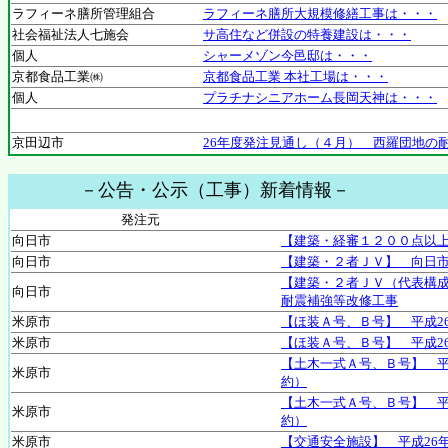
ラフィーネ膳所管理組合
ラフィーネ膳所大規模修繕工事は・・・
社会福祉法人七施会
サ高住など併設の特養建設は・・・
個人
シャーメゾン今邑邸は・・・
京都食品工業㈱
京都食品工業 本社工場は・・・
個人
プラチナシニアホーム長岡天神は・・・
京田辺市
26年度発注見通し（４月） 西羅団地の
－公告・公示（工事）新着情報－
発注元
向日市
【建築・経審１２００点以
向日市
【建築・２者ＪＶ】 向日
【建築・２者ＪＶ（代表構
向日市
耐震補強等改修工事
米原市
【ほ装Ａ号、Ｂ号】 平成2
米原市
【ほ装Ａ号、Ｂ号】 平成2
【土木一式Ａ号、Ｂ号】 平
米原市
約）
【土木一式Ａ号、Ｂ号】 平
米原市
約）
米原市
【交通安全施設】 平成26