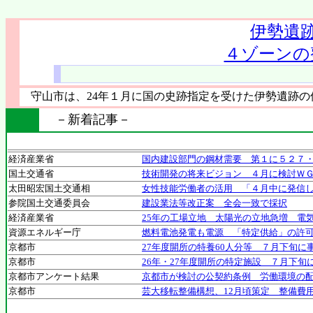
伊勢遺
４ゾーンの
守山市は、24年１月に国の史跡指定を受けた伊勢遺跡の
－新着記事－
経済産業省
国内建設部門の鋼材需要 第１に５２７
国土交通省
技術開発の将来ビジョン ４月に検討Ｗ
太田昭宏国土交通相
女性技能労働者の活用 「４月中に発信
参院国土交通委員会
建設業法等改正案 全会一致で採択
経済産業省
25年の工場立地 太陽光の立地急増 電気
資源エネルギー庁
燃料電池発電も電源 「特定供給」の許
京都市
27年度開所の特養60人分等 ７月下旬に
京都市
26年・27年度開所の特定施設 ７月下旬
京都市アンケート結果
京都市が検討の公契約条例 労働環境の
京都市
芸大移転整備構想、12月頃策定 整備費