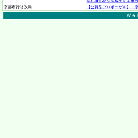
烏丸御池駅冷凍機更新工事
京都市行財政局
【公募型プロポーザル】 
Ｗｅ