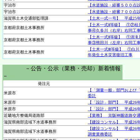
宇治市
【水道施設・経審５００点
宇治市
【水道施設・経審７００点
滋賀県土木交通部監理課
【土木一式一号】 平成25
【土木一式Ⅱ等級】 ①②桂
京都府京都土木事務所
事④久多川（右岸）右同工
【土木一式Ⅱ等級】 ①清滝
京都府京都土木事務所
事③熊田川（左岸）右同工
【土木一式Ⅲ等級】 ①白川
京都府京都土木事務所
年発生土木災害復旧工事
－公告・公示（業務・売却）新着情報
－
発注元
【「測量一般」部門および「
米原市
委託
米原市
【「設計」部門】 平成26
米原市
【「設計」部門】 平成26
近畿地方整備局道路部
【業務】 京阪神圏道路交
滋賀県南部流域下水道事務所
【建設コンサル】 平成26
【建設コンサル】 平成26
滋賀県南部流域下水道事務所
調査業務委託