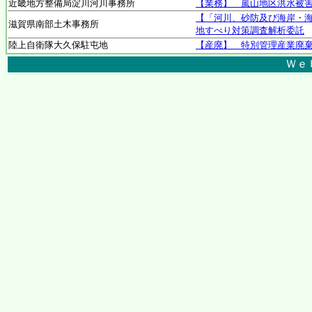
近畿地方整備局淀川河川事務所
【業務】 嵐山地区洪水被
【「河川、砂防及び海岸・海
滋賀県南部土木事務所
地すべり対策調査解析委託
陸上自衛隊大久保駐屯地
【産廃】 特別管理産業廃
Ｗｅ