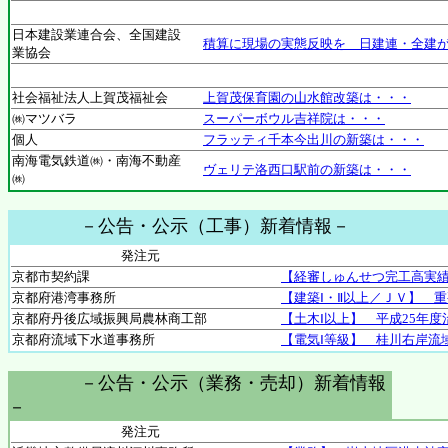
日本建設業連合会、全国建設
積算に現場の実態反映を 日建連・全建
業協会
社会福祉法人上賀茂福祉会
上賀茂保育園の山水館改築は・・・
㈱マツバラ
スーパーボウル吉祥院は・・・
個人
フラッティ千本今出川の新築は・・・
南海電気鉄道㈱・南海不動産
ヴェリテ洛西口駅前の新築は・・・
㈱
－公告・公示（工事）新着情報－
発注元
京都市契約課
【経審しゅんせつ完工高実
京都府港湾事務所
【建築Ⅰ・Ⅱ以上／ＪＶ】 
京都府丹後広域振興局農林商工部
【土木Ⅰ以上】 平成25年
京都府流域下水道事務所
【電気Ⅰ等級】 桂川右岸流
－公告・公示（業務・売却）新着情報
－
発注元