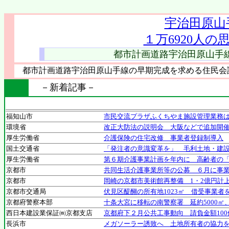
宇治田原山
１万6920人
都市計画道路宇治田原山手
都市計画道路宇治田原山手線の早期完成を求める住民会議
－新着記事－
福知山市
市民交流プラザふくちやま施設管理業務
環境省
改正大防法の説明会 大阪などで追加開
厚生労働省
介護保険の住宅改修 事業者登録制導入
国土交通省
「発注者の意識変革を」 毛利土地・建
厚生労働省
第６期介護事業計画を年内に 高齢者の
京都市
共同生活介護事業所等の公募 ６月に事
京都市
岡崎の京都市美術館再整備 1・2億円計
京都市交通局
伏見区醍醐の所有地1023㎡ 借受事業者
京都府警察本部
十条大宮に移転の南警察署 延約5000㎡
西日本建設業保証㈱京都支店
京都府下２月公共工事動向 請負金額100
長浜市
メガソーラー誘致へ 土地所有者の協力