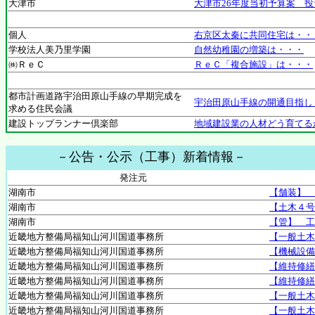
大津市
大津市26年度当初予算案 
個人
右京区太秦に共同住宅は・・
学校法人美乃里学園
自然幼稚園の増築は・・・
㈱ＲｅＣ
ＲｅＣ「複合施設」は・・・
都市計画道路宇治田原山手線の早期完成を
宇治田原山手線の開通目指し
求める住民会議
建設トップランナー倶楽部
地域建設業の人材どう育てる
－公告・公示（工事）新着情報－
発注元
湖南市
【舗装】 
湖南市
【土木４号
湖南市
【管】 工
近畿地方整備局福知山河川国道事務所
【一般土木
近畿地方整備局福知山河川国道事務所
【機械設備
近畿地方整備局福知山河川国道事務所
【維持修繕
近畿地方整備局福知山河川国道事務所
【維持修繕
近畿地方整備局福知山河川国道事務所
【一般土木
近畿地方整備局福知山河川国道事務所
【一般土木