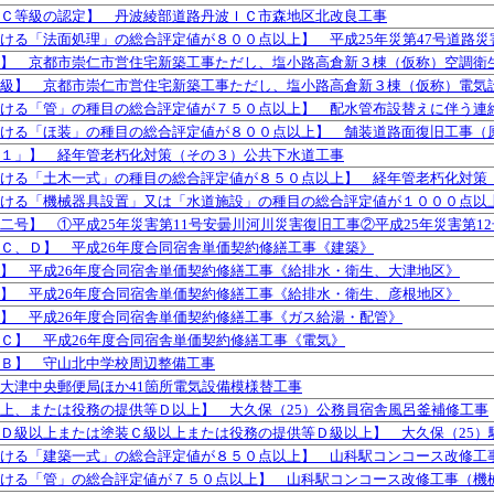
Ｃ等級の認定】 丹波綾部道路丹波ＩＣ市森地区北改良工事
ける「法面処理」の総合評定値が８００点以上】 平成25年災第47号道路災
】 京都市崇仁市営住宅新築工事ただし、塩小路高倉新３棟（仮称）空調衛
級】 京都市崇仁市営住宅新築工事ただし、塩小路高倉新３棟（仮称）電気
ける「管」の種目の総合評定値が７５０点以上】 配水管布設替えに伴う連
ける「ほ装」の種目の総合評定値が８００点以上】 舗装道路面復旧工事（
１」】 経年管老朽化対策（その３）公共下水道工事
ける「土木一式」の種目の総合評定値が８５０点以上】 経年管老朽化対策
ける「機械器具設置」又は「水道施設」の種目の総合評定値が１０００点以
二号】 ①平成25年災害第11号安曇川河川災害復旧工事②平成25年災害第1
Ｃ、Ｄ】 平成26年度合同宿舎単価契約修繕工事《建築》
】 平成26年度合同宿舎単価契約修繕工事《給排水・衛生、大津地区》
】 平成26年度合同宿舎単価契約修繕工事《給排水・衛生、彦根地区》
】 平成26年度合同宿舎単価契約修繕工事《ガス給湯・配管》
Ｃ】 平成26年度合同宿舎単価契約修繕工事《電気》
Ｂ】 守山北中学校周辺整備工事
大津中央郵便局ほか41箇所電気設備模様替工事
上、または役務の提供等Ｄ以上】 大久保（25）公務員宿舎風呂釜補修工事
Ｄ級以上または塗装Ｃ級以上または役務の提供等Ｄ級以上】 大久保（25）
ける「建築一式」の総合評定値が８５０点以上】 山科駅コンコース改修工
ける「管」の総合評定値が７５０点以上】 山科駅コンコース改修工事（機