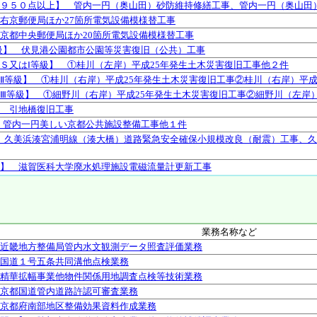
９５０点以上】 管内一円（奥山田）砂防維持修繕工事、管内一円（奥山田
右京郵便局ほか27箇所電気設備模様替工事
京都中央郵便局ほか20箇所電気設備模様替工事
級】 伏見港公園都市公園等災害復旧（公共）工事
Ｓ又はⅠ等級】 ①桂川（左岸）平成25年発生土木災害復旧工事他２件
Ⅱ等級】 ①桂川（右岸）平成25年発生土木災害復旧工事②桂川（右岸）平成
Ⅲ等級】 ①細野川（右岸）平成25年発生土木災害復旧工事②細野川（左岸）
 引地橋復旧工事
 管内一円美しい京都公共施設整備工事他１件
 久美浜湊宮浦明線（湊大橋）道路緊急安全確保小規模改良（耐震）工事、
】 滋賀医科大学廃水処理施設電磁流量計更新工事
業務名称など
近畿地方整備局管内水文観測データ照査評価業務
国道１号五条共同溝他点検業務
精華拡幅事業他物件関係用地調査点検等技術業務
京都国道管内道路許認可審査業務
京都府南部地区整備効果資料作成業務