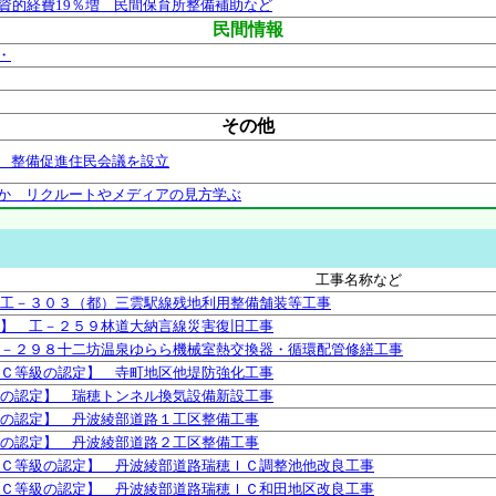
投資的経費19％増 民間保育所整備補助など
民間情報
・
その他
 整備促進住民会議を設立
か リクルートやメディアの見方学ぶ
工事名称など
工－３０３（都）三雲駅線残地利用整備舗装等工事
】 工－２５９林道大納言線災害復旧工事
－２９８十二坊温泉ゆらら機械室熱交換器・循環配管修繕工事
Ｃ等級の認定】 寺町地区他堤防強化工事
の認定】 瑞穂トンネル換気設備新設工事
の認定】 丹波綾部道路１工区整備工事
の認定】 丹波綾部道路２工区整備工事
Ｃ等級の認定】 丹波綾部道路瑞穂ＩＣ調整池他改良工事
Ｃ等級の認定】 丹波綾部道路瑞穂ＩＣ和田地区改良工事