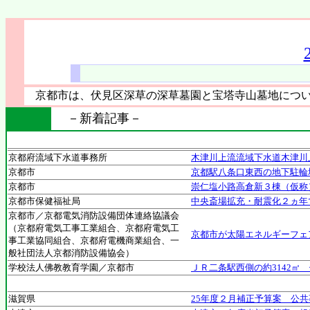
京都市は、伏見区深草の深草墓園と宝塔寺山墓地について
－新着記事－
京都府流域下水道事務所
木津川上流流域下水道木津川
京都市
京都駅八条口東西の地下駐輪
京都市
崇仁塩小路高倉新３棟（仮称
京都市保健福祉局
中央斎場拡充・耐震化２ヵ年
京都市／京都電気消防設備団体連絡協議会
（京都府電気工事工業組合、京都府電気工
京都市が太陽エネルギーフェ
事工業協同組合、京都府電機商業組合、一
般社団法人京都消防設備協会）
学校法人佛教教育学園／京都市
ＪＲ二条駅西側の約3142㎡
滋賀県
25年度２月補正予算案 公