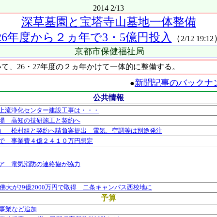
2014 2/13
深草墓園と宝塔寺山墓地一体整備
26年度から２ヵ年で3・5億円投入
（
2/12 19:12
京都市保健福祉局
、26・27年度の２ヵ年かけて一体的に整備する。
新聞記事のバックナ
●
公共情報
上流浄化センター建設工事は・・・
場 高知の技研施工と契約へ
） 松村組と契約へ請負案提出 電気、空調等は別途発注
で 事業費４億２４１０万円想定
ア 電気消防の連絡協が協力
 佛大が29億2000万円で取得 二条キャンパス西校地に
予算
共事業など追加