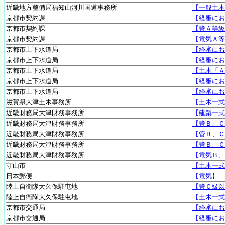
近畿地方整備局福知山河川国道事務所
【一般土木
京都市契約課
【経審にお
京都市契約課
【管Ａ等級
京都市契約課
【電気Ａ等
京都市上下水道局
【経審にお
京都市上下水道局
【経審にお
京都市上下水道局
【土木「Ａ
京都市上下水道局
【経審にお
京都市上下水道局
【経審にお
滋賀県大津土木事務所
【土木一式
近畿財務局大津財務事務所
【建築一式
近畿財務局大津財務事務所
【管Ｂ、Ｃ
近畿財務局大津財務事務所
【管Ｂ、Ｃ
近畿財務局大津財務事務所
【管Ｂ、Ｃ
近畿財務局大津財務事務所
【電気Ｂ、
守山市
【土木一式
日本郵便
【電気】 
陸上自衛隊大久保駐屯地
【管Ｃ級以
陸上自衛隊大久保駐屯地
【土木一式
京都市交通局
【経審にお
京都市交通局
【経審にお