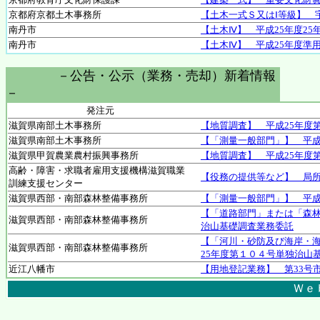
京都府京都土木事務所
【土木一式Ｓ又はⅠ等級】 
南丹市
【土木Ⅳ】 平成25年度2
南丹市
【土木Ⅳ】 平成25年度準
－公告・公示（業務・売却）新着情報
－
発注元
滋賀県南部土木事務所
【地質調査】 平成25年度
滋賀県南部土木事務所
【「測量一般部門」】 平成
滋賀県甲賀農業農村振興事務所
【地質調査】 平成25年度
高齢・障害・求職者雇用支援機構滋賀職業
【役務の提供等など】 局
訓練支援センター
滋賀県西部・南部森林整備事務所
【「測量一般部門」】 平成
【「道路部門」または「森林
滋賀県西部・南部森林整備事務所
治山基礎調査業務委託
【「河川・砂防及び海岸・
滋賀県西部・南部森林整備事務所
25年度第１０４号単独治山
近江八幡市
【用地登記業務】 第33号
Ｗｅ