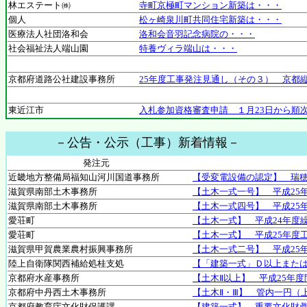
林エステート㈱
寺町京極町マンション新築は・・・
個人
松ヶ崎泉川町共同住宅新築は・・・
医療法人社団洛和会
洛和会音羽記念病院の・・・
社会福祉法人端山園
特養ヴィラ端山は・・・
京都府道路公社建設事務所
25年度工事発注見通し（その３） 京都
東近江市
入札参加資格審査申請 １月23日から順
－公告・公示（工事）新着情報－
発注元
近畿地方整備局福知山河川国道事務所
【受変電設備の認定】 瑞
滋賀県南部土木事務所
【土木一式一号】 平成25
滋賀県南部土木事務所
【土木一式四号】 平成25
愛荘町
【土木一式】 平成24年度
愛荘町
【土木一式】 平成25年度
滋賀県甲賀農業農村振興事務所
【土木一式二号】 平成25
陸上自衛隊関西補給処桂支処
【「建築一式」Ｄ以上または
京都府水産事務所
【土木Ⅱ以上】 平成25年
京都府中丹西土木事務所
【土木Ⅱ・Ⅲ】 管内一円（
京都府教育庁文化財保護課
【建築一式】 重要文化財