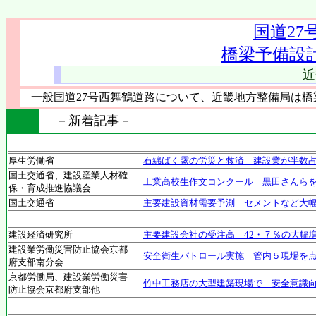
国道27
橋梁予備設
近
一般国道27号西舞鶴道路について、近畿地方整備局は橋
－新着記事－
厚生労働省
石綿ばく露の労災と救済 建設業が半数
国土交通省、建設産業人材確
工業高校生作文コンクール 黒田さんら
保・育成推進協議会
国土交通省
主要建設資材需要予測 セメントなど大
建設経済研究所
主要建設会社の受注高 42・７％の大幅
建設業労働災害防止協会京都
安全衛生パトロール実施 管内５現場を
府支部南分会
京都労働局、建設業労働災害
竹中工務店の大型建築現場で 安全意識
防止協会京都府支部他