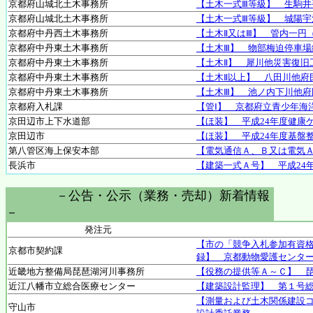
京都府山城北土木事務所
【土木一式Ⅲ等級】 生駒
京都府山城北土木事務所
【土木一式Ⅲ等級】 城陽
京都府中丹西土木事務所
【土木Ⅱ又はⅢ】 管内一円
京都府中丹東土木事務所
【土木Ⅲ】 物部梅迫停車
京都府中丹東土木事務所
【土木Ⅱ】 犀川他災害復旧
京都府中丹東土木事務所
【土木Ⅱ以上】 八田川他府
京都府中丹東土木事務所
【土木Ⅲ】 池ノ内下川他
京都府入札課
【管Ⅰ】 京都府立青少年海
京田辺市上下水道部
【ほ装】 平成24年度健康
京田辺市
【ほ装】 平成24年度基盤
第八管区海上保安本部
【電気通信Ａ、Ｂ又は電気
長浜市
【建築一式Ａ号】 平成24
－公告・公示（業務・売却）新着情報
－
発注元
【市の「競争入札参加有資格
京都市契約課
録】 京都動物愛護センタ
近畿地方整備局琵琶湖河川事務所
【役務の提供等Ａ～Ｃ】 
近江八幡市立総合医療センター
【建築設計監理】 第１号
【測量および土木関係建設
守山市