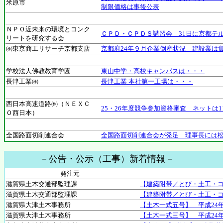
米原市
制限価格は事後公表
ＮＰＯ近未来の環境とコンク
ＣＰＤ・ＣＰＤＳ講習会 31日に京都テ
リートを研究する会
㈱東京商工リサーチ京都支店
京都府24年９月企業倒産状況 建設業は
学校法人佛教教育学園
東山中学・高校キャンパスは・・・
長津工業㈱
長津工業 本社第一工場は・・・
西日本高速道路㈱（ＮＥＸＣ
25・26年度競争参加資格審査 ネットは
Ｏ西日本）
全国路面切削連合会
全国路面切削連合会が発足 理事長には
－公告・公示（工事）新着情報－
発注元
滋賀県土木交通部監理課
【建築附帯／とび・土工・コ
滋賀県土木交通部監理課
【建築附帯／とび・土工・コ
滋賀県大津土木事務所
【土木一式五号】 平成24
滋賀県大津土木事務所
【土木一式三号】 平成24