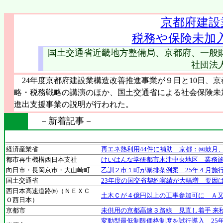
京都府建設
税務や保険未加
国土交通省近畿地方整備局、京都府、一般
社団法
24年度京都府建設業構造改善推進事業が９日と10日、
略・税務戦略の講演のほか、国土交通省による社会保険未
進出支援事業の説明が行われた。
－新着記事－
経済産業省
再エネ熱利用44件に補助 京都：㈱鼓月
都市再生機構西日本支社
けいはんな学研都市木津中央地区 業務施
向日市・長岡京市・大山崎町
乙訓２市１町が暴排条例案 25年４月施
国土交通省
23年度の国交省契約実績が大幅増 要因
西日本高速道路㈱（ＮＥＸＣ
土木Ｃが４億円以上の工事参加可に Ａ
Ｏ西日本）
京都市
未供用の京都高速３路線 見直し着手 来
変動型最低制限価格制度を試行導入 25