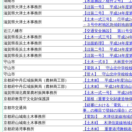
湖南市
【水道施設／格付２号】 
滋賀県大津土木事務所
【ほ装一号】 平成24年度
滋賀県大津土木事務所
【ほ装二号】 平成24年度
【土木一式三号】 ①平成2
滋賀県大津土木事務所
－３号中村地区急傾斜地崩
近江八幡市
【交通安全施設】 第11号
滋賀県長浜土木事務所
【土木一式三号】 平成24
滋賀県長浜土木事務所
【法面処理】 平成24年度
滋賀県長浜土木事務所
【ほ装二号】 平成24年度
滋賀県長浜土木事務所
【ほ装一号】 平成24年度
守山市
【土木一式Ｂ】 大林里中
守山市
【電気Ａ】 守山北中学校
守山市
【管Ａ】 守山北中学校校
京都府中丹広域振興局（農林商工部）
【土木Ⅲ】 平成24年度治
京都府中丹広域振興局（農林商工部）
【土木Ⅲ】 平成24年度治
滋賀県湖北農業農村振興事務所
【土木一式一号】 平成24
京都府教育庁文化財保護課
【屋根（重要文化財建造物
【経審における「電気」（
京都市交通局
事」の種目で登録の場合）
京都府山城南土木事務所
【電気Ⅰ】 木津信楽線地域
京都府山城南土木事務所
【土木Ⅱ】 木津信楽線地域
京都府港湾事務所
【土木Ⅲ】 重要港湾舞鶴港