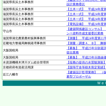
滋賀県長浜土木事務所
設計業務委託
滋賀県長浜土木事務所
【土木一式】 平成24年度
滋賀県長浜土木事務所
【土木一式】 平成24年度
滋賀県長浜土木事務所
【土木一式】 平成24年度
滋賀県長浜土木事務所
【電気設備】 平成24年度
【建築関係建設コンサル】
守山市
ンペ資料作成支援委託業務
滋賀県湖北農業農村振興事務所
【測量】 平成24年度第1
近畿地方整備局舞鶴港湾事務所
【測量・調査Ａ、Ｂ】 舞
【募集】 平成25年分財産
大阪国税局
提出業務
大阪国税局
【募集】 平成25年分路線
水資源機構木津川ダム総合管理所
【役務の提供の水質観測装
京都府府有資産活用課
【国等庁舎等樹木剪定実績
【建築設計監理業務】 （
近江八幡市
募型プロポーザル
Ｗｅ