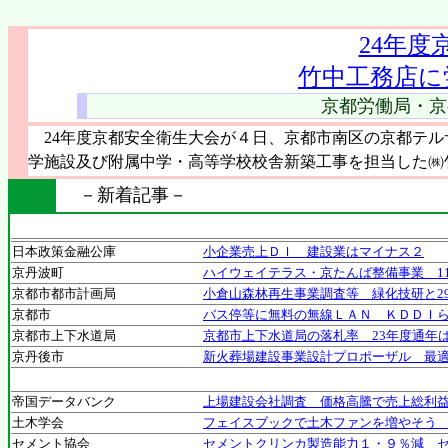
24年度
竹中工務店に
京都労働局・京
24年度京都安全衛生大会が４日、京都市南区の京都テル
学施設及び附属中学・高等学校校舎新築工事を担当した㈱
－新着記事－
日本政策金融公庫
小企業売上ＤＩ 建設業はマイナス２
京丹波町
ハイウェイテラス・京たんば整備事業 1
京都市都市計画局
小倉山森林再生事業調査等 緑化技研と2
京都市
バス停等に無料の無線ＬＡＮ ＫＤＤＩ
京都市上下水道局
京都市上下水道局の落札率 23年度通年は
京丹後市
新火葬場建設事業設計プロポーザル 最
帝国データバンク
上場建設会社調査 価格高騰で売上総利
土木学会
フェイスブックで土木ファンを増やそう
セメント協会
セメントクリンカ製造能力１・９％減 