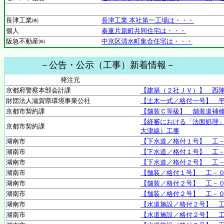
長津工業㈱
長津工業 本社第一工場は・・・
個人
泰童片原町共同住宅は・・・
阪急不動産㈱
中京区清水町集合住宅は・・・
－公告・公示（工事）新着情報－
発注元
京都府警察本部会計課
【建築（２社ＪＶ）】 西
財団法人滋賀県環境事業公社
【土木一式／格付一号】 平
京都市契約課
【舗装Ｃ等級】 舗装道補
【経審における「法面処理
京都市契約課
大津線）工事
湖南市
【下水道／格付１号】 工
湖南市
【下水道／格付１号】 工
湖南市
【下水道／格付２号】 工
湖南市
【舗装／格付１号】 工－
湖南市
【舗装／格付２号】 工－
湖南市
【舗装／格付２号】 工－
湖南市
【水道施設／格付２号】 
湖南市
【水道施設／格付２号】 