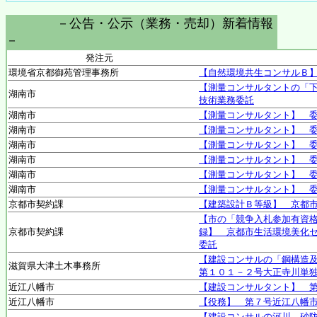
－公告・公示（業務・売却）新着情報
－
発注元
環境省京都御苑管理事務所
【自然環境共生コンサルＢ】
【測量コンサルタントの「
湖南市
技術業務委託
湖南市
【測量コンサルタント】 
湖南市
【測量コンサルタント】 
湖南市
【測量コンサルタント】 
湖南市
【測量コンサルタント】 
湖南市
【測量コンサルタント】 
湖南市
【測量コンサルタント】 
京都市契約課
【建築設計Ｂ等級】 京都
【市の「競争入札参加有資格
京都市契約課
録】 京都市生活環境美化
委託
【建設コンサルの「鋼構造及
滋賀県大津土木事務所
第１０１－２号大正寺川単
近江八幡市
【建設コンサルタント】 
近江八幡市
【役務】 第７号近江八幡
【建設コンサルの河川、砂防