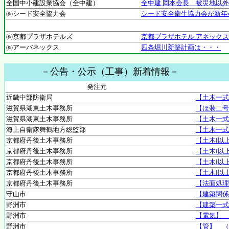
全国中小建設業協会（全中建）
全中建 岡本会長 被災地以
㈱シード安全協力会
シード安全衛生協力会が新年
㈱京都プラザホテルズ
京都プラザホテル アネック
㈱アーバネックス
四条堀川新築計画は・・・
－公告・公示（工事）新着情報－
発注元
近畿中部防衛局
【土木一式
滋賀県湖東土木事務所
【ほ装二号
滋賀県湖東土木事務所
【土木一式
海上自衛隊舞鶴地方総監部
【土木一式
京都府丹後土木事務所
【土木Ⅰ以
京都府丹後土木事務所
【土木Ⅰ以
京都府丹後土木事務所
【土木Ⅰ以
京都府丹後土木事務所
【土木Ⅰ以
京都府丹後土木事務所
【法面処理
守山市
【建築関係
野洲市
【建築一式
野洲市
【電気】 
野洲市
【管】 （