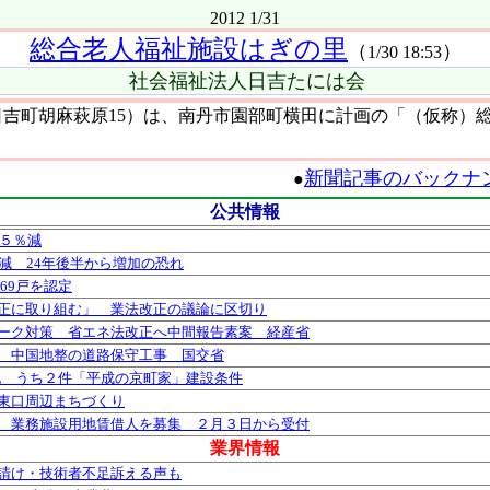
2012 1/31
総合老人福祉施設はぎの里
（
）
1/30 18:53
社会福祉法人日吉たには会
吉町胡麻萩原15）は、南丹市園部町横田に計画の「（仮称）
新聞記事のバックナ
●
公共情報
・５％減
減 24年後半から増加の恐れ
269戸を認定
正に取り組む」 業法改正の議論に区切り
ーク対策 省エネ法改正へ中間報告素案 経産省
 中国地整の道路保守工事 国交省
入札 うち２件「平成の京町家」建設条件
東口周辺まちづくり
 業務施設用地賃借人を募集 ２月３日から受付
業界情報
請け・技術者不足訴える声も