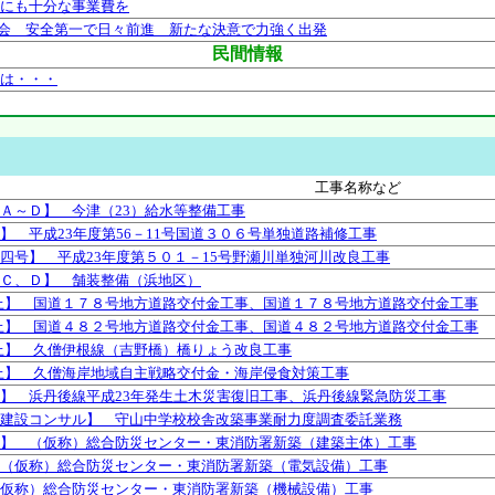
外にも十分な事業費を
会 安全第一で日々前進 新たな決意で力強く出発
民間情報
スは・・・
工事名称など
Ａ～Ｄ】 今津（23）給水等整備工事
】 平成23年度第56－11号国道３０６号単独道路補修工事
四号】 平成23年度第５０１－15号野瀬川単独河川改良工事
Ｃ、Ｄ】 舗装整備（浜地区）
上】 国道１７８号地方道路交付金工事、国道１７８号地方道路交付金工事
上】 国道４８２号地方道路交付金工事、国道４８２号地方道路交付金工事
上】 久僧伊根線（吉野橋）橋りょう改良工事
上】 久僧海岸地域自主戦略交付金・海岸侵食対策工事
】 浜丹後線平成23年発生土木災害復旧工事、浜丹後線緊急防災工事
建設コンサル】 守山中学校校舎改築事業耐力度調査委託業務
】 （仮称）総合防災センター・東消防署新築（建築主体）工事
（仮称）総合防災センター・東消防署新築（電気設備）工事
仮称）総合防災センター・東消防署新築（機械設備）工事