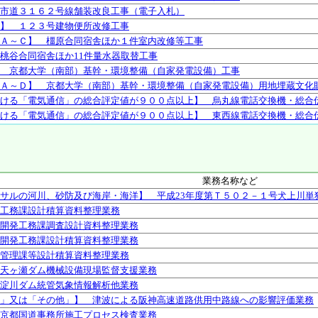
市道３１６２号線舗装改良工事（電子入札）
】 １２３号建物便所改修工事
Ａ～Ｃ】 橿原合同宿舎ほか１件室内改修等工事
桃谷合同宿舎ほか11件量水器取替工事
 京都大学（南部）基幹・環境整備（自家発電設備）工事
Ａ～Ｄ】 京都大学（南部）基幹・環境整備（自家発電設備）用地埋蔵文化
ける「電気通信」の総合評定値が９００点以上】 烏丸線電話交換機・総合
ける「電気通信」の総合評定値が９００点以上】 東西線電話交換機・総合
業務名称など
サルの河川、砂防及び海岸・海洋】 平成23年度第Ｔ５０２－１号犬上川単
工務課設計積算資料整理業務
開発工務課調査設計資料整理業務
開発工務課設計積算資料整理業務
管理課等設計積算資料整理業務
天ヶ瀬ダム機械設備現場監督支援業務
淀川ダム統管気象情報解析他業務
」又は「その他」】 津波による阪神高速道路供用中路線への影響評価業務
京都国道事務所施工プロセス検査業務