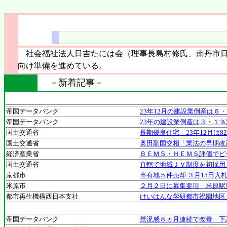
社会福祉法人日吉たには会（理事長島村修氏、南丹市日
向け準備を進めている。
－新着記事－
帝国データバンク
23年12月の建設業倒産は６
帝国データバンク
23年の建設業倒産は３・１％
国土交通省
長期優良住宅 23年12月は8
国土交通省
奥田副国交相「業法の早期改
経済産業省
ＢＥＭＳ・ＨＥＭＳ評価でピ
国土交通省
直轄で地域ＪＶ制度を初採用
京都市
市有地５件売却 ３月15日
米原市
２月２日に募集要項 米原駅
都市再生機構西日本支社
けいはんな学研都市祝園地区
帝国データバンク
景況感８ヵ月連続で改善 下