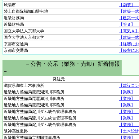
城陽市
【舗装】 
陸上自衛隊福知山駐屯地
【建築一式
近畿財務局
【建築一式
近畿財務局
【管Ｂ】 
国立大学法人京都大学
【電気Ａ】
国立大学法人京都大学
【建築一式
京都市交通局
【経審にお
京都市交通局
【経審にお
－公告・公示（業務・売却）新着情報
－
発注元
滋賀県湖東土木事務所
【建設コン
近畿地方整備局琵琶湖河川事務所
【業務】 
近畿地方整備局琵琶湖河川事務所
【業務】 
近畿地方整備局琵琶湖河川事務所
【業務】 
近畿地方整備局淀川ダム統合管理事務所
【業務】 
近畿地方整備局淀川ダム統合管理事務所
【業務】 
近畿地方整備局淀川ダム統合管理事務所
【業務】 
阪神高速道路
【土木設計
近畿地方整備局京都国道事務所
【業務】 