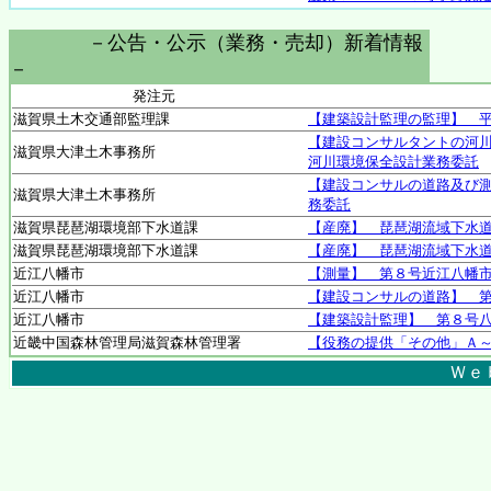
－公告・公示（業務・売却）新着情報
－
発注元
滋賀県土木交通部監理課
【建築設計監理の監理】 平
【建設コンサルタントの河川
滋賀県大津土木事務所
河川環境保全設計業務委託
【建設コンサルの道路及び測
滋賀県大津土木事務所
務委託
滋賀県琵琶湖環境部下水道課
【産廃】 琵琶湖流域下水
滋賀県琵琶湖環境部下水道課
【産廃】 琵琶湖流域下水
近江八幡市
【測量】 第８号近江八幡
近江八幡市
【建設コンサルの道路】 第
近江八幡市
【建築設計監理】 第８号
近畿中国森林管理局滋賀森林管理署
【役務の提供「その他」Ａ
Ｗｅ