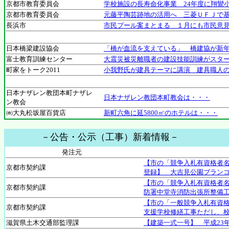
京都市教育委員会
学校施設の長寿命化事業 24年度に翔鸞
京都市教育委員会
元藤平陶芸跡地の活用へ 三菱ＵＦＪで
長浜市
市民プール案まとまる １月にも市民意
日本橋梁建設協会
「橋が血流を支えている」 橋建協が新
富士教育訓練センター
大震災被災離職者の建設技能訓練がスター
町家をトーク2011
小我野氏が建具テーマに講演 建具職人
日本ナザレン教団本町ナザレ
日本ナザレン教団本町教会は・・・
ン教会
㈱大丸松坂屋百貨店
新町六角に延5800㎡のホテルは・・・
－公告・公示（工事）新着情報－
発注元
【市の「競争入札有資格者名
京都市契約課
登録】 大吉見公園ブラン
【市の「競争入札有資格者
京都市契約課
防署中堂寺消防出張所整備
【市の「一般競争入札有資格
京都市契約課
支援学校修繕工事ただし、
滋賀県土木交通部監理課
【建築一式一号】 平成23