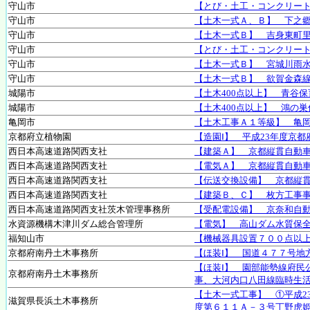
守山市
【とび・土工・コンクリー
守山市
【土木一式Ａ、Ｂ】 下之
守山市
【土木一式Ｂ】 吉身東町
守山市
【とび・土工・コンクリー
守山市
【土木一式Ｂ】 宮城川雨
守山市
【土木一式Ｂ】 欲賀金森
城陽市
【土木400点以上】 青谷
城陽市
【土木400点以上】 鴻の
亀岡市
【土木工事Ａ１等級】 亀
京都府立植物園
【造園Ⅰ】 平成23年度京
西日本高速道路関西支社
【建築Ａ】 京都縦貫自動
西日本高速道路関西支社
【電気Ａ】 京都縦貫自動
西日本高速道路関西支社
【伝送交換設備】 京都縦
西日本高速道路関西支社
【建築Ｂ、Ｃ】 枚方工事
西日本高速道路関西支社茨木管理事務所
【受配電設備】 京奈和自
水資源機構木津川ダム総合管理所
【電気】 高山ダム水質保
福知山市
【機械器具設置７００点以上
京都府南丹土木事務所
【ほ装Ⅰ】 国道４７７号地
【ほ装Ⅰ】 園部能勢線府民
京都府南丹土木事務所
事、大河内口八田線臨時生
【土木一式工事】 ①平成2
滋賀県長浜土木事務所
度第６１１Ａ－３号丁野虎