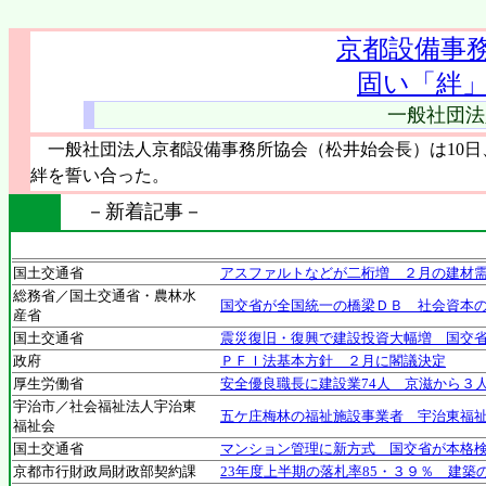
京都設備事
固い「絆
一般社団法
一般社団法人京都設備事務所協会（松井始会長）は10日
絆を誓い合った。
－新着記事－
国土交通省
アスファルトなどが二桁増 ２月の建材
総務省／国土交通省・農林水
国交省が全国統一の橋梁ＤＢ 社会資本
産省
国土交通省
震災復旧・復興で建設投資大幅増 国交省
政府
ＰＦＩ法基本方針 ２月に閣議決定
厚生労働省
安全優良職長に建設業74人 京滋から３
宇治市／社会福祉法人宇治東
五ケ庄梅林の福祉施設事業者 宇治東福
福祉会
国土交通省
マンション管理に新方式 国交省が本格
京都市行財政局財政部契約課
23年度上半期の落札率85・３９％ 建築