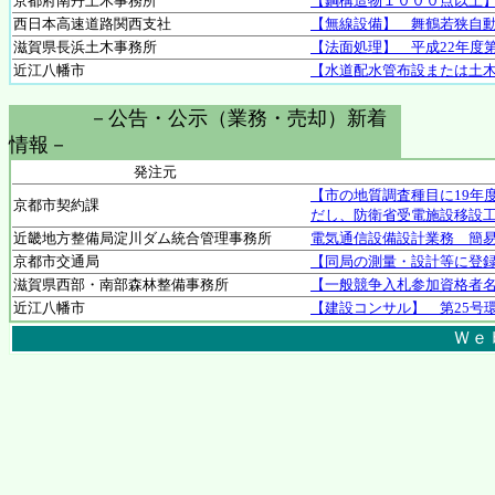
京都府南丹土木事務所
【鋼構造物１０００点以上
西日本高速道路関西支社
【無線設備】 舞鶴若狭自
滋賀県長浜土木事務所
【法面処理】 平成22年度
近江八幡市
【水道配水管布設または土木
－公告・公示（業務・売却）新着
情報－
発注元
【市の地質調査種目に19年
京都市契約課
だし、防衛省受電施設移設
近畿地方整備局淀川ダム統合管理事務所
電気通信設備設計業務 簡
京都市交通局
【同局の測量・設計等に登
滋賀県西部・南部森林整備事務所
【一般競争入札参加資格者名
近江八幡市
【建設コンサル】 第25号
Ｗｅ