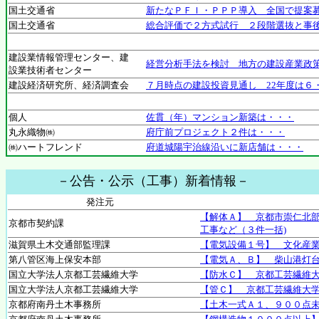
国土交通省
新たなＰＦＩ・ＰＰＰ導入 全国で提案
国土交通省
総合評価で２方式試行 ２段階選抜と事
建設業情報管理センター、建
経営分析手法を検討 地方の建設産業政
設業技術者センター
建設経済研究所、経済調査会
７月時点の建設投資見通し 22年度は６
個人
佐貫（年）マンション新築は・・・
丸永織物㈱
府庁前プロジェクト２件は・・・
㈱ハートフレンド
府道城陽宇治線沿いに新店舗は・・・
－公告・公示（工事）新着情報－
発注元
【解体Ａ】 京都市崇仁北
京都市契約課
工事など（３件一括)
滋賀県土木交通部監理課
【電気設備１号】 文化産
第八管区海上保安本部
【電気Ａ、Ｂ】 柴山港灯
国立大学法人京都工芸繊維大学
【防水Ｃ】 京都工芸繊維
国立大学法人京都工芸繊維大学
【管Ｃ】 京都工芸繊維大
京都府南丹土木事務所
【土木一式Ａ１、９００点