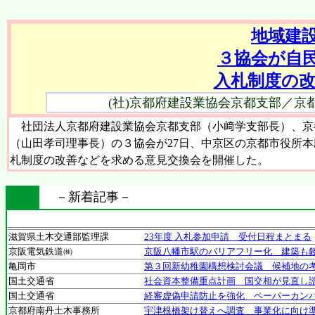
地域建
３協会が自
入札制度の
(社)京都府建設業協会京都支部／京
社団法人京都府建設業協会京都支部（小﨑学支部長）、京
（山田孝司理事長）の３協会が27日、中京区の京都市役所
札制度の改善などを求める意見交換会を開催した。
－新着記事－
滋賀県土木交通部監理課
23年度 入札参加申請 受付日程まとまる
京阪電気鉄道㈱
京阪八幡市駅のバリアフリー化 建築も
亀岡市
第３回新幼稚園構想検討会議 候補地の
国土交通省
社会資本整備重点計画 国交相が見直し
国土交通省
経審虚偽申請防止を強化 ペーパーカン
京都府南丹土木事務所
宇津根橋架け替えへ調査 事業化に向け