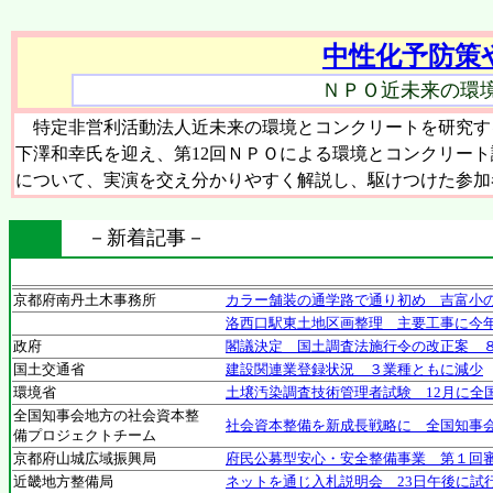
中性化予防策
ＮＰＯ近未来の環
特定非営利活動法人近未来の環境とコンクリートを研究する
下澤和幸氏を迎え、第12回ＮＰＯによる環境とコンクリー
について、実演を交え分かりやすく解説し、駆けつけた参加
－新着記事－
京都府南丹土木事務所
カラー舗装の通学路で通り初め 吉富小
洛西口駅東土地区画整理 主要工事に今
政府
閣議決定 国土調査法施行令の改正案 
国土交通省
建設関連業登録状況 ３業種ともに減少
環境省
土壌汚染調査技術管理者試験 12月に全
全国知事会地方の社会資本整
社会資本整備を新成長戦略に 全国知事
備プロジェクトチーム
京都府山城広域振興局
府民公募型安心・安全整備事業 第１回審
近畿地方整備局
ネットを通じ入札説明会 23日午後に試