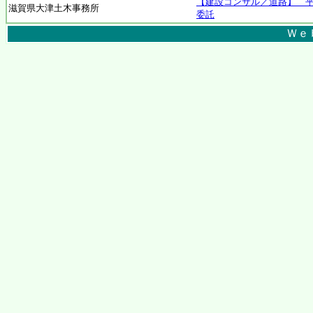
【建設コンサル／道路】 平
滋賀県大津土木事務所
委託
Ｗｅ