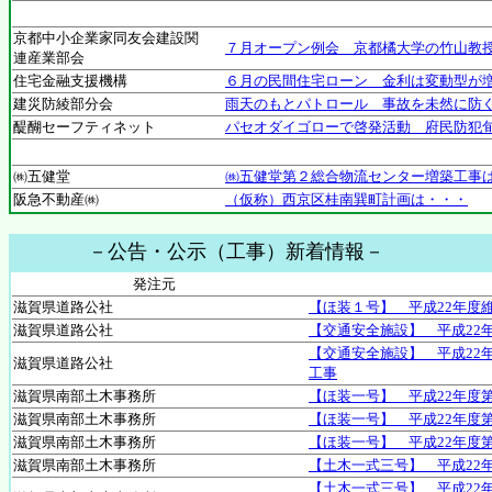
京都中小企業家同友会建設関
７月オープン例会 京都橘大学の竹山教
連産業部会
住宅金融支援機構
６月の民間住宅ローン 金利は変動型が
建災防綾部分会
雨天のもとパトロール 事故を未然に防
醍醐セーフティネット
パセオダイゴローで啓発活動 府民防犯
㈱五健堂
㈱五健堂第２総合物流センター増築工事
阪急不動産㈱
（仮称）西京区桂南巽町計画は・・・
－公告・公示（工事）新着情報－
発注元
滋賀県道路公社
【ほ装１号】 平成22年度
滋賀県道路公社
【交通安全施設】 平成22
【交通安全施設】 平成22
滋賀県道路公社
工事
滋賀県南部土木事務所
【ほ装一号】 平成22年度
滋賀県南部土木事務所
【ほ装一号】 平成22年度
滋賀県南部土木事務所
【ほ装一号】 平成22年度
滋賀県南部土木事務所
【土木一式三号】 平成22
【土木一式三号】 平成22