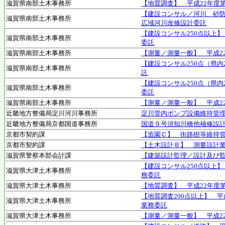
滋賀県南部土木事務所
【地質調査】 平成22年度
【建設コンサル／河川、砂防
滋賀県南部土木事務所
広域河川改修設計委託
【建設コンサル250点以上
滋賀県南部土木事務所
委託
滋賀県南部土木事務所
【測量／測量一般】 平成2
【建設コンサル250点（県
滋賀県南部土木事務所
託
【建設コンサル250点（県内
滋賀県南部土木事務所
委託
滋賀県南部土木事務所
【測量／測量一般】 平成2
近畿地方整備局淀川河川事務所
淀川管内ポンプ設備維持管
近畿地方整備局京都国道事務所
国道９号須知川橋他補修設
京都市契約課
【造園Ｃ】 街路樹等維持管
京都市契約課
【土木設計Ｂ】 測量設計
滋賀県警察本部会計課
【建築設計監理／設計及び監
【建設コンサル250点以上
滋賀県大津土木事務所
務委託
滋賀県大津土木事務所
【地質調査】 平成22年度
【地質調査200点以上】 
滋賀県大津土木事務所
業務委託
滋賀県大津土木事務所
【測量／測量一般】 平成2