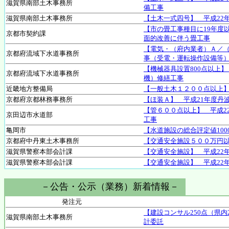
滋賀県南部土木事務所
備工事
滋賀県南部土木事務所
【土木一式四号】 平成22
【市の畳工事種目に19年度
京都市契約課
面的改善に伴う畳工事
【電気・（府内業者）Ａ／
京都府流域下水道事務所
事（受電・運転操作設備等
【機械器具設置800点以上
京都府流域下水道事務所
機）修繕工事
近畿地方整備局
【一般土木１２００点以上
京都府京都林務事務所
【ほ装Ａ】 平成21年度丹
【管６００点以上】 平成2
京田辺市水道部
工事
亀岡市
【水道施設の総合評定値10
京都府中丹東土木事務所
【交通安全施設５００万円
滋賀県警察本部会計課
【交通安全施設】 平成22
滋賀県警察本部会計課
【交通安全施設】 平成22
－公告・公示（業務）新着情報－
発注元
【建設コンサル250点（県
滋賀県南部土木事務所
計委託