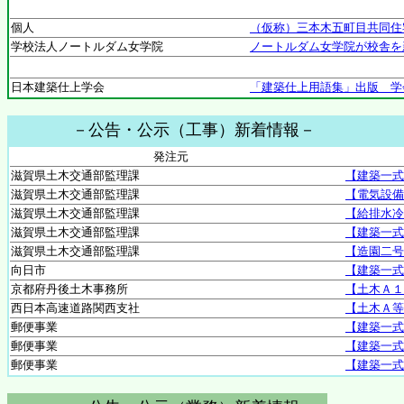
個人
（仮称）三本木五町目共同住
学校法人ノートルダム女学院
ノートルダム女学院が校舎を
日本建築仕上学会
「建築仕上用語集」出版 学
－公告・公示（工事）新着情報－
発注元
滋賀県土木交通部監理課
【建築一式
滋賀県土木交通部監理課
【電気設備
滋賀県土木交通部監理課
【給排水冷
滋賀県土木交通部監理課
【建築一式
滋賀県土木交通部監理課
【造園二号
向日市
【建築一式
京都府丹後土木事務所
【土木Ａ１
西日本高速道路関西支社
【土木Ａ等
郵便事業
【建築一式
郵便事業
【建築一式
郵便事業
【建築一式