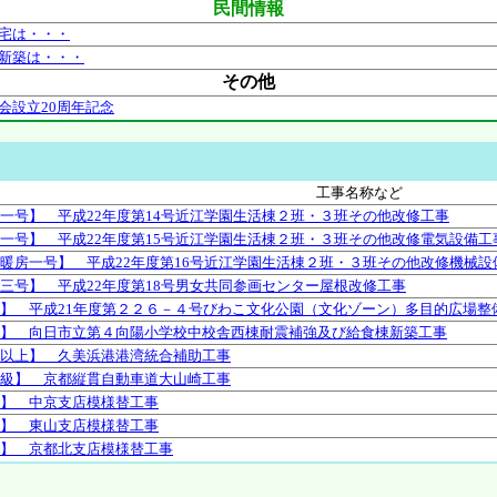
民間情報
宅は・・・
新築は・・・
その他
会設立20周年記念
工事名称など
一号】 平成22年度第14号近江学園生活棟２班・３班その他改修工事
一号】 平成22年度第15号近江学園生活棟２班・３班その他改修電気設備工
暖房一号】 平成22年度第16号近江学園生活棟２班・３班その他改修機械設
三号】 平成22年度第18号男女共同参画センター屋根改修工事
】 平成21年度第２２６－４号びわこ文化公園（文化ゾーン）多目的広場整
】 向日市立第４向陽小学校中校舎西棟耐震補強及び給食棟新築工事
以上】 久美浜港港湾統合補助工事
級】 京都縦貫自動車道大山崎工事
】 中京支店模様替工事
】 東山支店模様替工事
】 京都北支店模様替工事