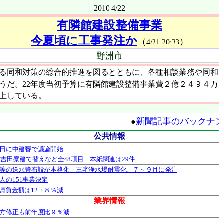
2010 4/22
有隣館建設整備事業
今夏頃に工事発注か
（
）
4/21 20:33
野洲市
る同和対策の総合的推進を図るとともに、各種相談業務や同和
うだ。22年度当初予算に有隣館建設整備事業費２億２４９４
上している。
新聞記事のバックナ
●
公共情報
2日に中建審で議論開始
吉田寮建て替えなど全48項目 本紙関連は29件
町等の送水管布設が本格化 三宅浄水場耐震化、７～９月に発注
人の151事業決定
請負金額は12・８％減
業界情報
上方修正も前年度比９％減