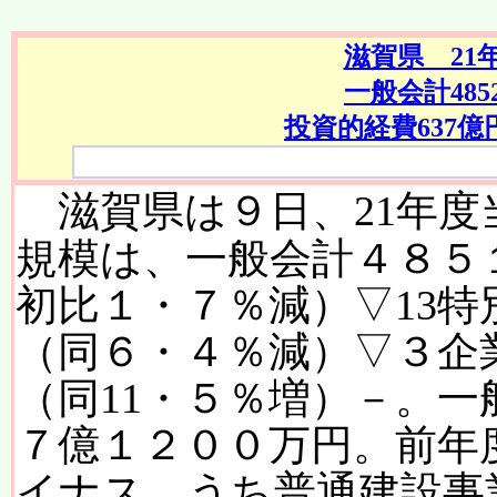
滋賀県 21
一般会計48
投資的経費637億
滋賀県は９日、21年
規模は、一般会計４８５
初比１・７％減）▽13
（同６・４％減）▽３企
（同11・５％増）－。
７億１２００万円。前年
イナス。うち普通建設事