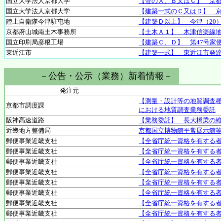
国立大学法人京都大学
【管のＡ、Ｂ又はＣ】 京
国立大学法人京都大学
【建築一式のＣ又はＤ】 
陸上自衛隊今津駐屯地
【建築Ｄ以上】 今津（20
京都府山城南土木事務所
【土木Ａ１】 木津信楽線
国立印刷局彦根工場
【建築Ｃ、Ｄ】 第47号家
東近江市
【建築一式】 東近江市発
－公告・公示（業務）新着情報－
発注元
【測量・設計等の地質調査種
京都市調度課
における地質調査業務委託
阪神高速道路
【業務委託】 長大橋梁の維
近畿地方整備局
京都国立博物館平常展示館
郵便事業近畿支社
【全省庁統一資格を有する者
郵便事業近畿支社
【全省庁統一資格を有する
郵便事業近畿支社
【全省庁統一資格を有する
郵便事業近畿支社
【全省庁統一資格を有する
郵便事業近畿支社
【全省庁統一資格を有する
郵便事業近畿支社
【全省庁統一資格を有する
郵便事業近畿支社
【全省庁統一資格を有する
郵便事業近畿支社
【全省庁統一資格を有する