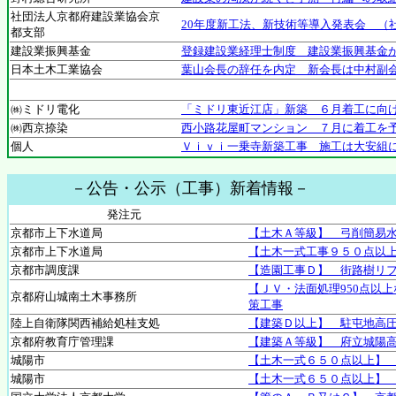
社団法人京都府建設業協会京
20年度新工法、新技術等導入発表会 （
都支部
建設業振興基金
登録建設業経理士制度 建設業振興基金
日本土木工業協会
葉山会長の辞任を内定 新会長は中村副
㈱ミドリ電化
「ミドリ東近江店」新築 ６月着工に向
㈱西京捺染
西小路花屋町マンション ７月に着工を
個人
Ｖｉｖｉ一乗寺新築工事 施工は大安組
－公告・公示（工事）新着情報－
発注元
京都市上下水道局
【土木Ａ等級】 弓削簡易
京都市上下水道局
【土木一式工事９５０点以
京都市調度課
【造園工事Ｄ】 街路樹リ
【ＪＶ・法面処理950点以
京都府山城南土木事務所
策工事
陸上自衛隊関西補給処桂支処
【建築Ｄ以上】 駐屯地高
京都府教育庁管理課
【建築Ａ等級】 府立城陽高
城陽市
【土木一式６５０点以上】
城陽市
【土木一式６５０点以上】