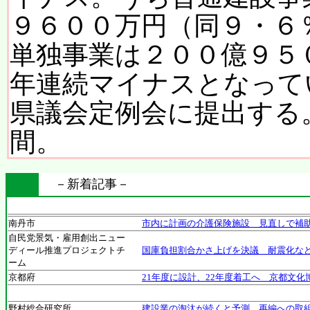
９６００万円（同９・６
単独事業は２００億９５
年連続マイナスとなって
県議会定例会に提出する。
間。
－新着記事－
南丹市
市内に計画の介護保険施設 見直しで補
自民党景気・雇用創出ニュー
ディール推進プロジェクトチ
国庫負担割合かさ上げを決議 耐震化な
ーム
京都府
21年度に設計、22年度着工へ 京都文
野村総合研究所
建設業の淘汰が続くと予測 再編への取