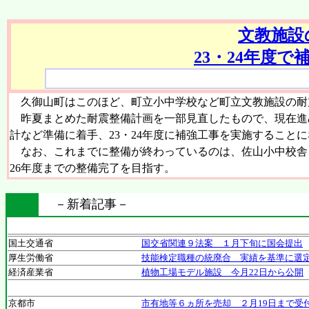
文教施設
23・24年度
久御山町はこのほど、町立小中学校など町立文教施設の耐
昨夏まとめた耐震整備計画を一部見直したもので、現在進め
計など準備に着手、23・24年度に補強工事を実施すること
なお、これまでに整備が終わっているのは、佐山小中校舎
26年度までの整備完了を目指す。
－新着記事－
国土交通省
国交省関連９法案 １月下旬に国会提出
厚生労働省
技能検定職種の統廃合 実績を基準に選
経済産業省
植物工場モデル施設 今月22日から公開
京都市
市有地等６ヵ所を売却 ２月19日まで受