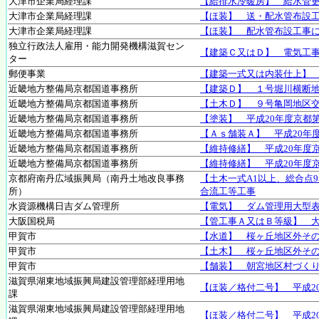
大津市企業局経理課
【給排水冷暖房】 給水管
大津市企業局経理課
【ほ装】 送・配水管布設
大津市企業局経理課
【ほ装】 配水管布設工事
独立行政法人雇用・能力開発機構滋賀セン
【建築Ｃ又はＤ】 電気工
ター
郵便事業
【建築一式又は内装仕上】 
近畿地方整備局京都国道事務所
【建築Ｄ】 １号堀川横断
近畿地方整備局京都国道事務所
【土木Ｄ】 ９号亀岡地区
近畿地方整備局京都国道事務所
【塗装】 平成20年度京都
近畿地方整備局京都国道事務所
【Ａｓ舗装Ａ】 平成20年
近畿地方整備局京都国道事務所
【維持修繕】 平成20年度
近畿地方整備局京都国道事務所
【維持修繕】 平成20年度
京都府南丹広域振興局（南丹土地改良事務
【土木一式A1以上、総合点
所）
合流工等工事
水資源機構日吉ダム管理所
【電気】 ダム管理用大型
大阪国税局
【管工事Ａ又はＢ等級】 
甲賀市
【水道】 桜ヶ丘地区外そ
甲賀市
【土木】 桜ヶ丘地区外そ
甲賀市
【舗装】 朝宮地区村づく
滋賀県湖東地域振興局建設管理部経理用地
【ほ装／格付二号】 平成2
課
滋賀県湖東地域振興局建設管理部経理用地
【ほ装／格付二号】 平成2