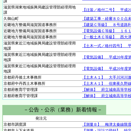
課
滋賀県湖東地域振興局建設管理部経理用地
【ほ装／格付二号】 平成2
課
久御山町
【建築工事・経審８００点
近畿地方整備局滋賀国道事務所
【建築Ｃ等級】 ８号道路
近畿地方整備局滋賀国道事務所
【電気設備Ｃ等級】 １６
近畿地方整備局滋賀国道事務所
【一般土木Ｃ等級】 西大津
滋賀県東近江地域振興局建設管理部経理用
【土木一式／格付四号】 平
地課
滋賀県東近江地域振興局建設管理部経理用
【電気設備】 平成20年度
地課
滋賀県東近江地域振興局建設管理部経理用
【電気設備】 平成20年度
地課
京都府丹後土木事務所
【土木Ａ１】 大手川河川
京都府中丹西土木事務所
【土木Ａ１】 但東夜久野
京都府教育庁管理課
【解体】 府立城南高等学
京都府教育庁管理課
【解体】 府立城南高等学
－公告・公示（業務）新着情報－
発注元
京都市調度課
【測量Ｂ】 梅津太秦線限
京都市上下水道局
【測量・設計で登録】 特