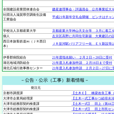
全国建設産業団体連合会
建産連理事会・評議員会 公共事業拡大
社団法人滋賀県空調衛生設備
平成21年新年交礼会開催 ピンチはチャ
工業協会
学校法人京都産業大学
京都産業大学神山天文台等 ３月に着工
個人
左京区高野に共同住宅新築 大東建託の
西日本旅客鉄道㈱（ＪＲ西日
ＪＲ並河駅バリアフリー化 ＥＶ新設等
本）
伊香郡病院組合
21年度指名願い ２月２日～28日に受付
湖北地域消防組合
21年度入札参加申請 ２月16日まで受付
湖北広域行政事務センター
21年度入札参加申請 ２月２日～27日に
－公告・公示（工事）新着情報－
発注元
京都市調度課
【土木Ｅ】 橋梁改良工事
大津市企業局経理課
【土木一式工事かつ給排水
大津市総務部契約検査課
【土木一式】 田上（第44
大津市総務部契約検査課
【土木一式】 田上市民セ