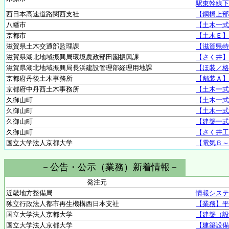
駅東幹線下
西日本高速道路関西支社
【鋼橋上部
八幡市
【土木一式
京都市
【土木Ｅ】
滋賀県土木交通部監理課
【滋賀県特
滋賀県湖北地域振興局環境農政部田園振興課
【さく井】
滋賀県湖北地域振興局長浜建設管理部経理用地課
【ほ装／格
京都府丹後土木事務所
【舗装Ａ】
京都府中丹西土木事務所
【土木一式
久御山町
【土木一式
久御山町
【土木一式
久御山町
【建築一式
久御山町
【さく井工
国立大学法人京都大学
【電気Ｂ～
－公告・公示（業務）新着情報－
発注元
近畿地方整備局
情報システ
独立行政法人都市再生機構西日本支社
【業務】平
国立大学法人京都大学
【建築（設
国立大学法人京都大学
【建築設備