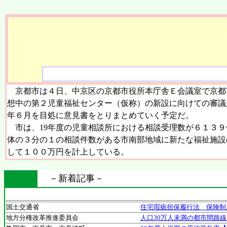
京都市は４日、中京区の京都市役所本庁舎Ｅ会議室で京都
想中の第２児童福祉センター（仮称）の新設に向けての審議
年６月を目処に意見書をとりまとめていく予定だ。
市は、19年度の児童相談所における相談受理数が６１３９
体の３分の１の相談件数がある市南部地域に新たな福祉施設
して１００万円を計上している。
－新着記事－
国土交通省
住宅瑕疵担保履行法 保険制
地方分権改革推進委員会
人口30万人未満の都市間路