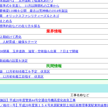
【本紙調べ】 京丹波町で低落札めだつ
基準式を見直し 11月以降開札の工事から
橋梁110橋を公開 最古は荒神橋の1914年架設
業 オリックスファシリティーズＧとネゴ
まとめる
標準約款などの在り方を探る
業界情報
２期続けて悪化
 人材育成・確保をテーマ
008開幕 玉井道路、滋賀・空衛協も出展 ７日まで開催
新組織の設置を決定
民間情報
築 12月初旬頃着工を予定 伏見区
 12月初旬着工目指す 伏見区
工事名称など
施設】平成20年度警第44号交通信号機高度化改良工事
／格付一号】平成20年度第１５４号米原駅東部土地区画整理事業駅東幹線整