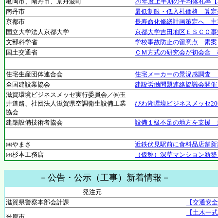
亀岡市、南丹市、京丹波町
20年度上半期の平均落札率
南丹市
最低制限・低入札価格 算定
京都市
長寿命化修繕計画策定へ 主要
国立大学法人京都大学
京都大学吉田地区ＥＳＣＯ事
文部科学省
学校事故防止の留意点 素案
国土交通省
ＣＭ方式の研究会が初会合 
住宅生産団体連合会
住宅メーカーの景況感調査 
全国建設業協会
建設労働問題連絡協議会開催
滋賀環境ビジネスメッセ実行委員会／㈱玉
井道路、社団法人滋賀県空調衛生設備工業
びわ湖環境ビジネスメッセ2
協会
建築設備技術者協会
設備１級不足の地方を支援 
㈱やまさ
近鉄伏見駅前に食料品店舗新
㈱杉本工務店
（仮称）深草マンション新築
－公告・公示（工事）新着情報－
発注元
滋賀県警察本部会計課
【交通安全
【土木一式
米原市