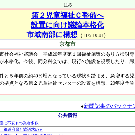
11/6
第２児童福祉Ｃ整備へ
設置に向け議論本格化
市域南部に構想
（
）
11/5 19:41
京都市
市社会福祉審議会「平成20年度第１回福祉施策のあり方検討
が本格化。今後、同分科会では、現行の施設を視察したり、課
件と５年前の約40％増となっている現状を踏まえ、急増する
の拠点となる第２児童福祉センターの設置を構想。20年度予
新聞記事のバックナ
●
公共情報
度に不安もつ業者多数
線 都道府県と協議求める