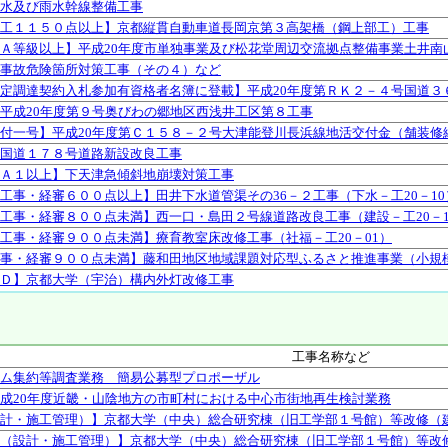
水及び雨水幹線整備工事
工１１５０点以上】京都縦貫自動車道長岡京第３高架橋（鋼上部工）工事
Ａ等級以上】平成20年度市単独事業及び松花堂周辺交流拠点整備事業土井南
事故危険箇所対策工事（その４）など
定調達契約入札参加有資格者名簿に登載】平成20年度第ＲＫ２－４号国道３
平成20年度第９号奥びわの郷地区西浅井工区第８工事
付一号】平成20年度第Ｃ１５８－２号大津能登川長浜線地活交付金（舗装修
国道１７８号道路新設改良工事
Ａ１以上】下天津急傾斜地崩壊対策工事
工事・経審６００点以上】田井下水道管渠その36－２工事（下水－工20－10
工事・経審８００点未満】西一口・島田２号線道路改良工事（建設－工20－1
工事・経審９００点未満】療育教室床改修工事（社福－工20－01）
事・経審９００点未満】藤和田地区地域課題対応型ふるさと推進事業（小規模
Ｄ】京都大学（宇治）構内外灯改修工事
工事名称など
ム集約等調査業務 簡易公募型プロポーザル
成20年度近畿・山陰地方の市町村における中心市街地再生検討業務
計・施工管理）】京都大学（中央）総合研究棟（旧工学部１号館）等改修（
（設計・施工管理）】京都大学（中央）総合研究棟（旧工学部１号館）等改