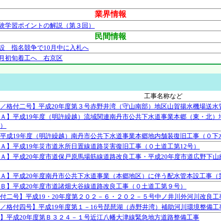
業界情報
験学習ポイントの解説（第３回）
民間情報
設 指名競争で10月中に入札へ
月初旬着工へ 右京区
工事名称など
／格付二号】平成20年度第３号赤野井湾（守山南部）地区山賀揚水機場送水
Ａ】平成19年度（明許繰越）流域関連南丹市公共下水道事業本郷（東・北）
）
平成19年度（明許繰越）南丹市公共下水道事業本郷地内舗装復旧工事（０下
Ａ】平成19年災市道氷所日置線道路災害復旧工事（０土道工第12号）
Ａ】平成20年度市道保戸原馬場筋線道路改良工事・平成20年度市道広野下山
Ａ】平成20年度南丹市公共下水道事業（本郷地区）に伴う配水管本設工事（
Ｂ】平成20年度市道諸畑大谷線道路改良工事（０土道工第９号）
付二号】平成19・20年度第２０２－６・２０２－５号中ノ井川外河川改良工
／格付四号】平成19年度第１－16号琵琶湖（赤野井湾）補助河川環境整備工
】平成20年度第Ｂ３２４－１号近江八幡大津線緊急地方道路整備工事