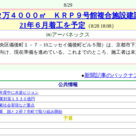
8/29
２万４０００㎡ ＫＲＰ９号館複合施設建
21年６月着工を予定
（
）
8/28 18:08
㈱アーバネックス
区備後町１－７－10ニッセイ備後町ビル５階）は、京都市下
に向け、現在準備を進めている。これまでのところ、施工者は
新聞記事のバックナ
●
公共情報
年度中に水道ビジョン
企業対策１５３０億円
素社会実現など重点
業 国と２府７市町で取り組み開始
予算