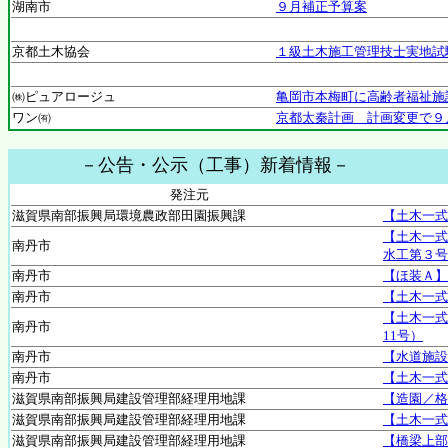
湖南市
９月補正予算案
京都土木協会
１級土木施工管理技士実地試
㈱ピュアロージュ
亀岡市本梅町に高齢者福祉施
ワン㈲
京都太秦計画 計画変更で９
－公告・公示（工事）新着情報－
発注元
滋賀県南部振興局環境農政部田園振興課
【土木一式
【土木一式
南丹市
水工第３号
南丹市
【ほ装Ａ】
南丹市
【土木一式
【土木一式
南丹市
11号）
南丹市
【水道施設
南丹市
【土木一式
滋賀県南部振興局建設管理部経理用地課
【造園／格
滋賀県南部振興局建設管理部経理用地課
【土木一式
滋賀県南部振興局建設管理部経理用地課
【橋梁上部