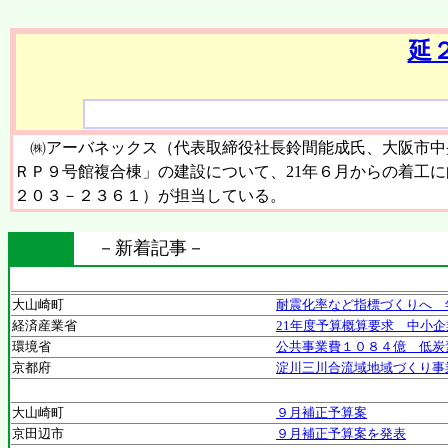
延
㈱アーバネックス（代表取締役社長鈴間能成氏、大阪市中央
ＲＰ９号館複合棟」の建設について、21年６月からの着工
２０３－２３６１）が担当している。
－新着記事－
大山崎町
耐震化率など指標づくりへ 
経済産業省
21年度予算概算要求 中小
環境省
公共事業費１０８４億 低炭
京都府
淀川三川合流域地域づくり事
大山崎町
９月補正予算案
京田辺市
９月補正予算案を発表