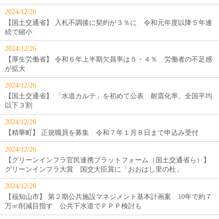
2024/12/26
【国土交通省】 入札不調後に契約が３％に 令和元年度以降５年連
続で縮小
2024/12/26
【厚生労働省】 令和６年上半期欠員率は５・４％ 労働者の不足感
が拡大
2024/12/26
【国土交通省】 「水道カルテ」を初めて公表 耐震化率、全国平均
以下３割
2024/12/26
【精華町】 正規職員を募集 令和７年１月８日まで申込み受付
2024/12/26
【グリーンインフラ官民連携プラットフォーム（国土交通省ら）】
グリーンインフラ大賞 国交大臣賞に「おおはし里の杜」
2024/12/26
【福知山市】 第２期公共施設マネジメント基本計画案 10年で約７
万㎡削減目指す 公共下水道でＰＰＰ検討も