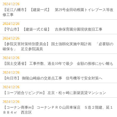
2024/12/26
【近江八幡市】 【建築一式】 第29号金田幼稚園トイレブース等改
修工事
2024/12/26
【守山市】 【建築一式Ｃ級】 吉身保育園分園現状復旧工事
2024/12/26
【参院災害対策特別委員会】 国土強靱化実施中期計画 「必要額の
確保を」 足立参院議員
2024/12/26
【国土交通省】 工事件数、過去10年で最少 金額の推移にかい離も
2024/12/26
【向日市】 御陵山崎線の交差点工事 信号機等で安全対策へ
2024/12/26
【コープ総合リビング㈱】 左京・松ヶ崎に新築賃貸マンション
2024/12/26
【コーナン商事㈱】 コーナンＰＲＯ山田車塚店 Ｓ造２階建、延１
８８４㎡ 西京区