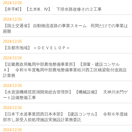
2024/12/26
【井手町】 【土木Ⅲ、Ⅳ】 下排水路改修その２工事
2024/12/26
【国土交通省】 自動物流道路の事業スキーム 民間だけでの事業は
困難
2024/12/26
【京都市地域】 ＝ＤＥＶＥＬＯＰ＝
2024/12/26
【近畿農政局亀岡中部農地整備事業所】 【測量・建設コンサル
Ａ】 令和６年度亀岡中部農地整備事業桂川西工区橋梁取付道路設
計業務
2024/12/26
【水資源機構琵琶湖開発総合管理所】 【機械設備】 天神川水門ゲ
ート設備整備工事
2024/12/26
【日本下水道事業団西日本本部】 【建設コンサル】 令和６年度綾
部市し尿受入前処理施設実施設計業務委託
2024/12/26