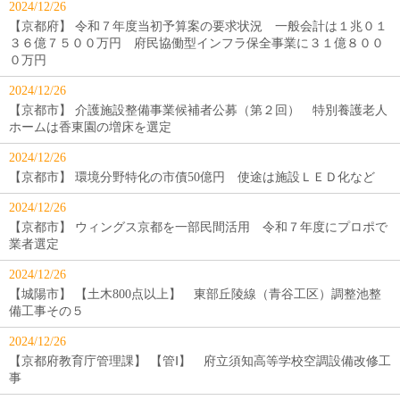
2024/12/26
【京都府】 令和７年度当初予算案の要求状況 一般会計は１兆０１
３６億７５００万円 府民協働型インフラ保全事業に３１億８００
０万円
2024/12/26
【京都市】 介護施設整備事業候補者公募（第２回） 特別養護老人
ホームは香東園の増床を選定
2024/12/26
【京都市】 環境分野特化の市債50億円 使途は施設ＬＥＤ化など
2024/12/26
【京都市】 ウィングス京都を一部民間活用 令和７年度にプロポで
業者選定
2024/12/26
【城陽市】 【土木800点以上】 東部丘陵線（青谷工区）調整池整
備工事その５
2024/12/26
【京都府教育庁管理課】 【管Ⅰ】 府立須知高等学校空調設備改修工
事