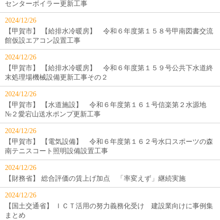
センターボイラー更新工事
2024/12/26
【甲賀市】 【給排水冷暖房】 令和６年度第１５８号甲南図書交流
館仮設エアコン設置工事
2024/12/26
【甲賀市】 【給排水冷暖房】 令和６年度第１５９号公共下水道終
末処理場機械設備更新工事その２
2024/12/26
【甲賀市】 【水道施設】 令和６年度第１６１号信楽第２水源地
№２愛宕山送水ポンプ更新工事
2024/12/26
【甲賀市】 【電気設備】 令和６年度第１６２号水口スポーツの森
南テニスコート照明設備設置工事
2024/12/26
【財務省】 総合評価の賃上げ加点 「率変えず」継続実施
2024/12/26
【国土交通省】 ＩＣＴ活用の努力義務化受け 建設業向けに事例集
まとめ