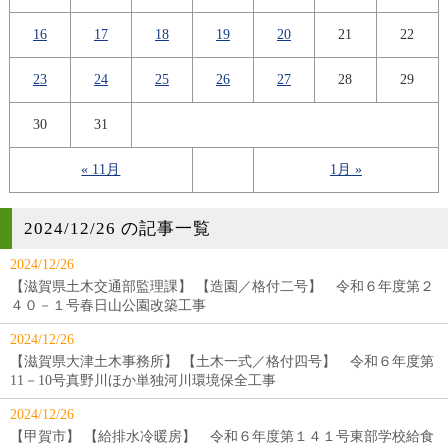
16
17
18
19
20
21
22
23
24
25
26
27
28
29
30
31
« 11月
1月 »
2024/12/26 の記事一覧
2024/12/26
【滋賀県土木交通部監理課】 【造園／格付二号】 令和６年度第２
４０－１号春日山公園改築工事
2024/12/26
【滋賀県大津土木事務所】 【土木一式／格付四号】 令和６年度第
11－10号真野川ほか単独河川環境保全工事
2024/12/26
【甲賀市】 【給排水冷暖房】 令和６年度第１４１号東部学校給食